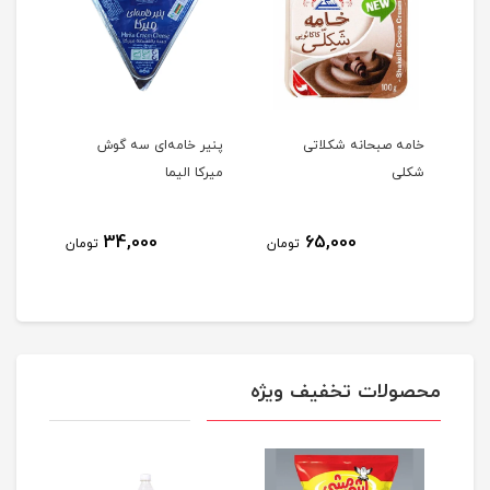
له
خامه صبحانه شکلاتی
پنیر خامه‌ای سه گوش
دستم
شکلی
میرکا الیما
شکوه 24
34,000
65,000
مان
تومان
تومان
محصولات تخفیف ویژه