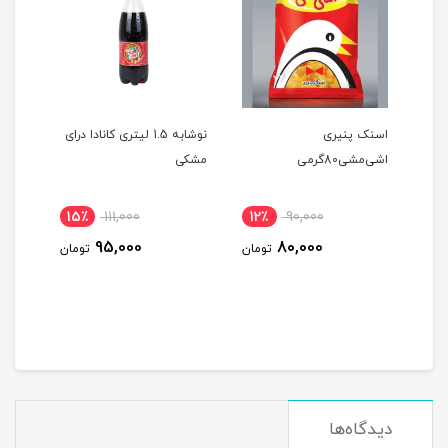
نت
اسنک پنیری
نوشابه 1.5 لیتری کانادا درای
مدل Jasmine
اشی‌مشی80گرمی
مشکی
لیتر
15٪
111,000
12٪
90,000
60
95,000
80,000
ومان
تومان
تومان
دیدگاه‌ها