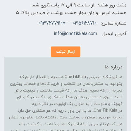
هفت روز هفته ،از ساعت 9 الی 17 پاسخگوی شما
هستیم.ادرس واوان بلوار هشت بهشت خ فردوس پلاک 5
شماره تماس:
02156168710----09376779107
آدرس ایمیل:
info@onetikkala.com
ارسال تیکت
درباره ما
ما فروشگاه اینترنتی OneTikKala هستیم و افتخار داریم که
بتوانیم به مشتریانمان در انتخاب و خرید کالاها و خدمات بهترین
تجربه را ارائه دهیم. هدف ما ارائه قیمت مناسب و کیفیت برتر
است و برای دستیابی به این هدف، همکاری با کسب و کارهای
کوچک و متوسط را به عنوان یک اولویت در نظر داریم.
در One Tik Kala، ما به این باور داریم که هر مشتری حق دارد
تجربه خریدی مطمئن و رضایت بخش داشته باشد. بنابراین، تلاش
می کنیم تا از طریق ارائه انواع کالاها و خدمات با کیفیت بالا،
نیازهای مشتریان را برآورده کنیم. همچنین، با ارائه بهترین قیمت