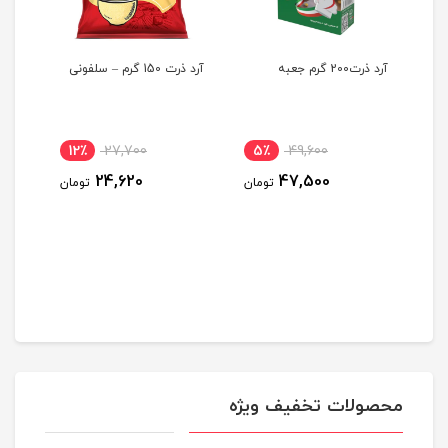
آرد ذرت200 گرم جعبه
آرد ذرت 150 گرم – سلفونی
آرد برنج 20
مدل Green Wood حجم 100
12٪
27,700
5٪
49,600
مان
24,620
47,500
تومان
تومان
محصولات تخفیف ویژه