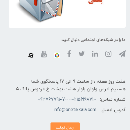
ما را در شبکه‌های اجتماعی دنبال کنید:
هفت روز هفته ،از ساعت 9 الی 17 پاسخگوی شما
هستیم.ادرس واوان بلوار هشت بهشت خ فردوس پلاک 5
شماره تماس:
02156168710----09376779107
آدرس ایمیل:
info@onetikkala.com
ارسال تیکت