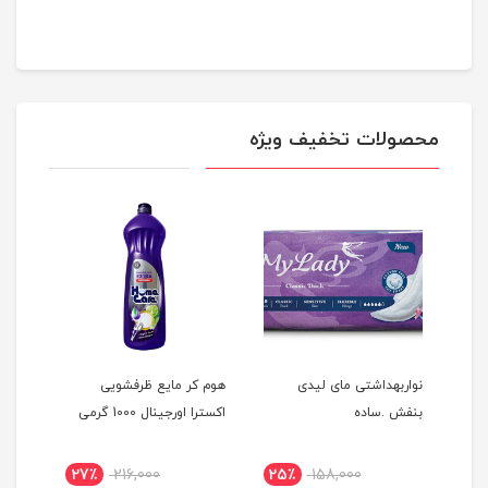
محصولات تخفیف ویژه
نواربهداشتی مای لیدی
هوم کر مایع ظرفشویی
پودر ژ
بنفش .ساده
اکسترا اورجینال 1000 گرمی
27٪
216,000
25٪
158,000
54