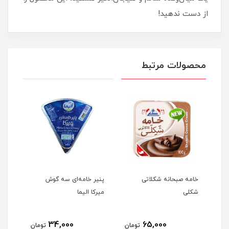
از دست ندهید!
محصولات مرتبط
له
خامه صبحانه شکلاتی
پنیر خامه‌ای سه گوش
دستم
شکلی
میرکا الیما
شکوه 24
34,000
65,000
مان
تومان
تومان