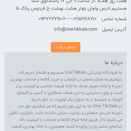
هفت روز هفته ،از ساعت 9 الی 17 پاسخگوی شما
هستیم.ادرس واوان بلوار هشت بهشت خ فردوس پلاک 5
شماره تماس:
02156168710----09376779107
آدرس ایمیل:
info@onetikkala.com
ارسال تیکت
درباره ما
ما فروشگاه اینترنتی OneTikKala هستیم و افتخار داریم که
بتوانیم به مشتریانمان در انتخاب و خرید کالاها و خدمات بهترین
تجربه را ارائه دهیم. هدف ما ارائه قیمت مناسب و کیفیت برتر
است و برای دستیابی به این هدف، همکاری با کسب و کارهای
کوچک و متوسط را به عنوان یک اولویت در نظر داریم.
در One Tik Kala، ما به این باور داریم که هر مشتری حق دارد
تجربه خریدی مطمئن و رضایت بخش داشته باشد. بنابراین، تلاش
می کنیم تا از طریق ارائه انواع کالاها و خدمات با کیفیت بالا،
نیازهای مشتریان را برآورده کنیم. همچنین، با ارائه بهترین قیمت