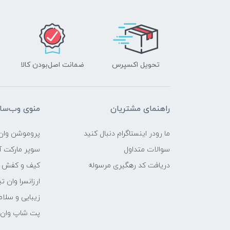
تحویل اکسپرس
ضمانت اصل‌بودن کالا
راهنمای مشتریان
منوی وب‌سا
ما رودر اینستاگرام دنبال کنید
پروموشن وان 
سوالات متداول
سوپر مارکت آن
دریافت کد رهگیری مرسوله
کیف و کفش وا
ارزانسرا وان ت
زیبایی و سلام
پت شاپ وان ت