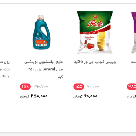
ده
چیپس کچاپ چی‌توز ۶۵گرم
مایع لباسشویی نویتکس
رول ضد
مدل General وزن 1350
گرم
e Pink
o Roll
15٪
290,700
15٪
70,000
38٪
 75ml
250,000
60,000
تومان
تومان
تومان