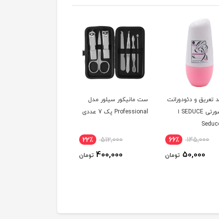
 تعریق و دئودورانت
ست مانیکور سیلور مدل
ماست همزده سون ۱۸۰۰گرم
زنانه صورتی SEDUCE ا
Professional پک 7 عددی
Seduc
Antiperspirant De
14٪
418,000
22٪
512,000
66٪
145,000
On For Women
360,000
400,000
50,000
تومان
تومان
توم