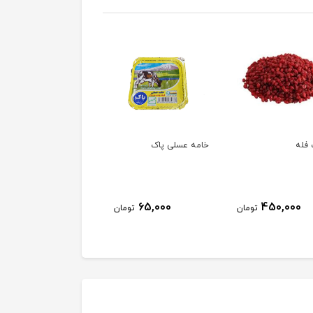
فله
خامه عسلی پاک
خامه پاک
63,000
65,000
450,000
تومان
تومان
توم