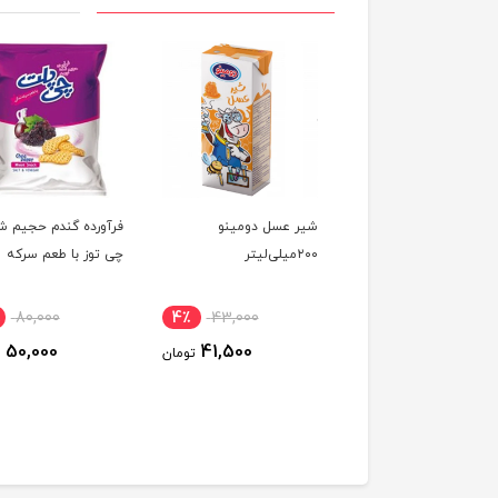
آرد نشاسته گندم 120 گرم –
شیر عسل دومینو
فرآورده گندم حجیم ش
ه
۲۰۰میلی‌لیتر
چی توز با طعم سرکه
80,000
4٪
43,000
10٪
29,950
50,000
41,500
26,955
تومان
تومان