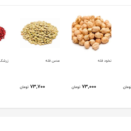
نخود فله
عدس فله
زرشک 
73,700
73,000
ومان
تومان
تومان