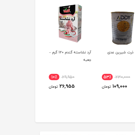
 ذرت شیرین عدی
آرد نشاسته گندم 120 گرم –
سوپ مرغ و ورمیشل الی
جعبه
19٪
55,000
10٪
29,950
53٪
230,000
45,000
26,955
109,000
تومان
تومان
توم