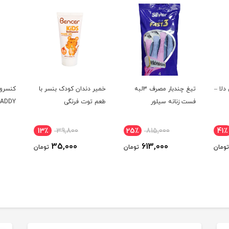
دلا –
تیغ چندبار مصرف 3لبه
خمیر دندان کودک بنسر با
کنسرو
فست زنانه سیلور
طعم توت فرنگی
ADDY
13٪
39,800
25٪
815,000
41٪
35,000
613,000
تومان
تومان
تومان