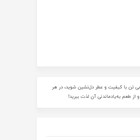
 و لذیذ را تجربه کنید! این محصول 180 گرمی، با ترکیبی از ماهی تن با کیفیت و عطر دل‌نشین شوید، در هر
 از طعم به‌یادماندنی آن لذت ببرید!