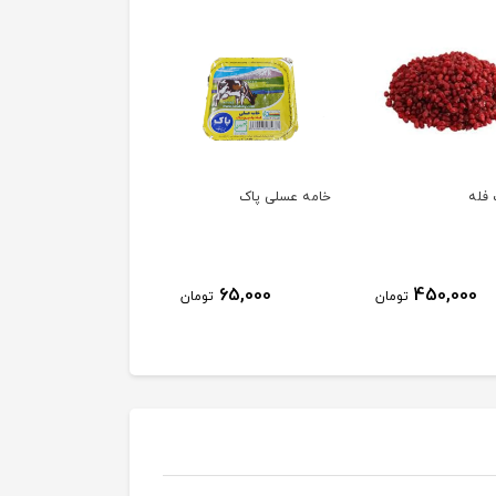
فله
خامه عسلی پاک
خامه پاک
63,000
65,000
450,000
تومان
تومان
توم