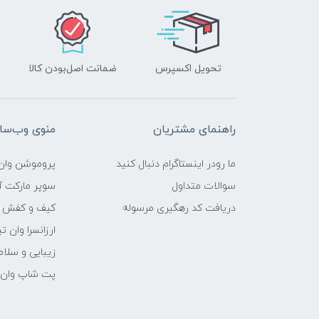
تحویل اکسپرس
ضمانت اصل‌بودن کالا
راهنمای مشتریان
منوی وب‌سا
ما رودر اینستاگرام دنبال کنید
پروموشن وان 
سوالات متداول
سوپر مارکت آن
دریافت کد رهگیری مرسوله
کیف و کفش وا
ارزانسرا وان ت
زیبایی و سلام
پت شاپ وان ت