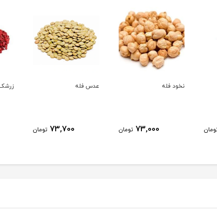
نخود فله
عدس فله
زرشک 
73,700
73,000
ومان
تومان
تومان