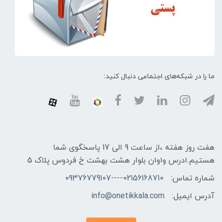
ما را در شبکه‌های اجتماعی دنبال کنید:
هفت روز هفته ،از ساعت 9 الی 17 پاسخگوی شما
هستیم.ادرس واوان بلوار هشت بهشت خ فردوس پلاک 5
شماره تماس:
02156168710----09376779107
آدرس ایمیل:
info@onetikkala.com