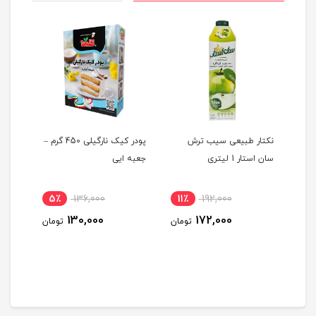
نکتار طبیعی سیب ترش
پودر کیک نارگیلی 450 گرم –
هوم ک
سان استار 1 لیتری
جعبه ایی
اکسترا ا
5٪
136,000
11٪
192,000
12
130,000
172,000
ومان
تومان
تومان