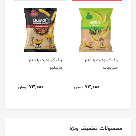
لی
پاف کینوفیت با طعم
پاف کینوفیت با طعم
فلفل 
سبزیجات
باربیکیو
73,000
73,000
مان
تومان
تومان
محصولات تخفیف ویژه