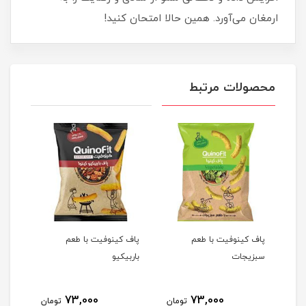
ارمغان می‌آورد. همین حالا امتحان کنید!
محصولات مرتبط
لی
پاف کینوفیت با طعم
پاف کینوفیت با طعم
فلفل 
سبزیجات
باربیکیو
73,000
73,000
مان
تومان
تومان