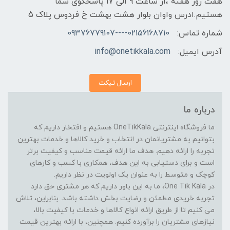
هفت روز هفته ،از ساعت 9 الی 17 پاسخگوی شما
هستیم.ادرس واوان بلوار هشت بهشت خ فردوس پلاک 5
شماره تماس:
02156168710----09376779107
آدرس ایمیل:
info@onetikkala.com
ارسال تیکت
درباره ما
ما فروشگاه اینترنتی OneTikKala هستیم و افتخار داریم که
بتوانیم به مشتریانمان در انتخاب و خرید کالاها و خدمات بهترین
تجربه را ارائه دهیم. هدف ما ارائه قیمت مناسب و کیفیت برتر
است و برای دستیابی به این هدف، همکاری با کسب و کارهای
کوچک و متوسط را به عنوان یک اولویت در نظر داریم.
در One Tik Kala، ما به این باور داریم که هر مشتری حق دارد
تجربه خریدی مطمئن و رضایت بخش داشته باشد. بنابراین، تلاش
می کنیم تا از طریق ارائه انواع کالاها و خدمات با کیفیت بالا،
نیازهای مشتریان را برآورده کنیم. همچنین، با ارائه بهترین قیمت