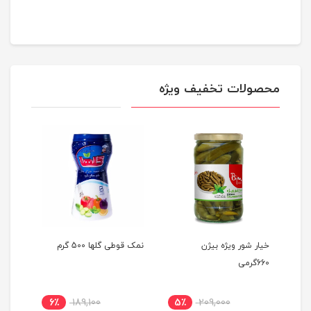
محصولات تخفیف ویژه
 بره الیت ۸
خیار شور ویژه بیژن
نمک قوطی گلها 500 گرم
تن ماهی 
660گرمی
6٪
189,100
5٪
209,000
47