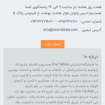
هفت روز هفته ،از ساعت 9 الی 17 پاسخگوی شما
هستیم.ادرس واوان بلوار هشت بهشت خ فردوس پلاک 5
شماره تماس:
02156168710----09376779107
آدرس ایمیل:
info@onetikkala.com
ارسال تیکت
درباره ما
ما فروشگاه اینترنتی OneTikKala هستیم و افتخار داریم که
بتوانیم به مشتریانمان در انتخاب و خرید کالاها و خدمات بهترین
تجربه را ارائه دهیم. هدف ما ارائه قیمت مناسب و کیفیت برتر
است و برای دستیابی به این هدف، همکاری با کسب و کارهای
کوچک و متوسط را به عنوان یک اولویت در نظر داریم.
در One Tik Kala، ما به این باور داریم که هر مشتری حق دارد
تجربه خریدی مطمئن و رضایت بخش داشته باشد. بنابراین، تلاش
می کنیم تا از طریق ارائه انواع کالاها و خدمات با کیفیت بالا،