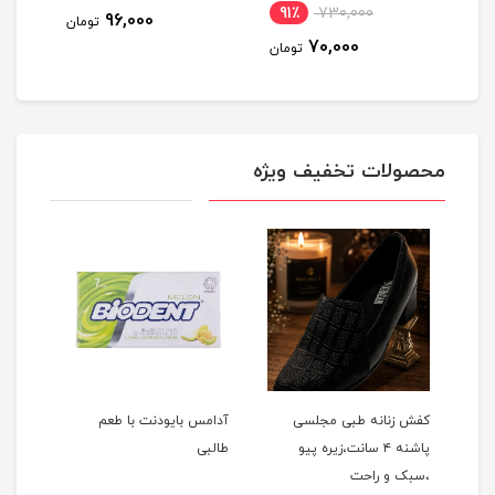
91٪
730,000
96,000
مان
تومان
70,000
تومان
محصولات تخفیف ویژه
یت
کفش زنانه طبی مجلسی
آدامس بایودنت با طعم
خمیر 
پاشنه ۴ سانت،زیره پیو
طالبی
گلها 
،سبک و راحت