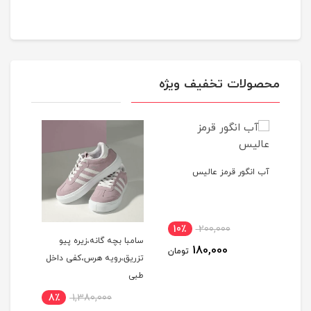
محصولات تخفیف ویژه
آب انگور قرمز عالیس
10٪
200,000
م
سامبا بچه گانه،زیره پیو
نوشاب
180,000
تومان
تزریق،رویه هرس،کفی داخل
طبی
8٪
1,380,000
48