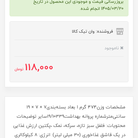
بروزرسانی قیمت و موجودی این محصول در تاریخ
1405/03/20 انجام شده.
فروشنده: وان تیک کالا
ناموجود
118,000
تومان
مشخصات وزن474 گرم ا بعاد بسته‌بندی7 × 7 × 19
سانتی‌مترشماره پروانه بهداشت19/10339سایر توضیحات
محتویات: فلفل سبز تازه، سرکه، نمک ،پکتین ارزش غذایی
در یک قاشق غذاخوری (30 میلی لیتر): انرژی: 8 کیلوکالری