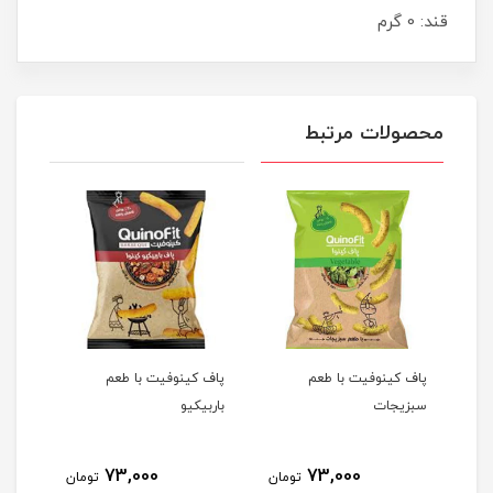
قند: 0 گرم
محصولات مرتبط
لی
پاف کینوفیت با طعم
پاف کینوفیت با طعم
فلفل 
سبزیجات
باربیکیو
73,000
73,000
مان
تومان
تومان