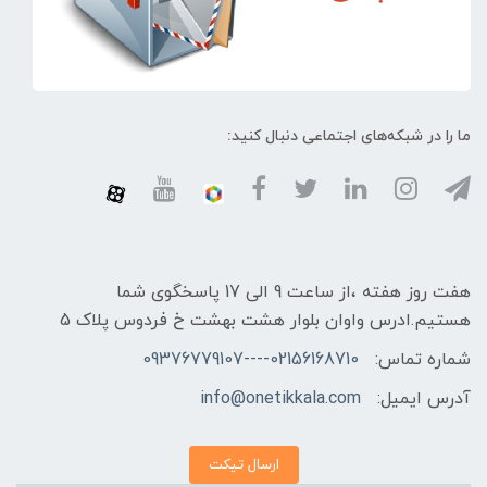
ما را در شبکه‌های اجتماعی دنبال کنید:
هفت روز هفته ،از ساعت 9 الی 17 پاسخگوی شما
هستیم.ادرس واوان بلوار هشت بهشت خ فردوس پلاک 5
شماره تماس:
02156168710----09376779107
آدرس ایمیل:
info@onetikkala.com
ارسال تیکت