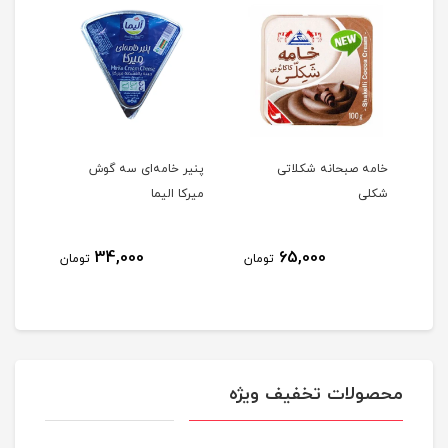
له
خامه صبحانه شکلاتی
پنیر خامه‌ای سه گوش
دستم
شکلی
میرکا الیما
شکوه 24
34,000
65,000
مان
تومان
تومان
محصولات تخفیف ویژه