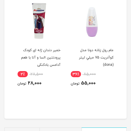
مام رول زنانه دونا مدل
خمیر دندان ژله ای کودک
بستنی
كوآدريت 75 ميلي ليتر
پرودنتین السا و آنا با طعم
(dona)
آدامس بادکنکی
2٪
28,500
36٪
85,000
52
28,000
55,000
ومان
تومان
تومان