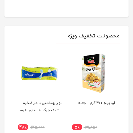
محصولات تخفیف ویژه
ن
آرد برنج 300 گرم – جعبه
نوار بهداشتی بالدار ضخیم
اسپری
مشبک بزرگ 10 عددی آلاوه
RICCI
48٪
145,000
5٪
69,850
4