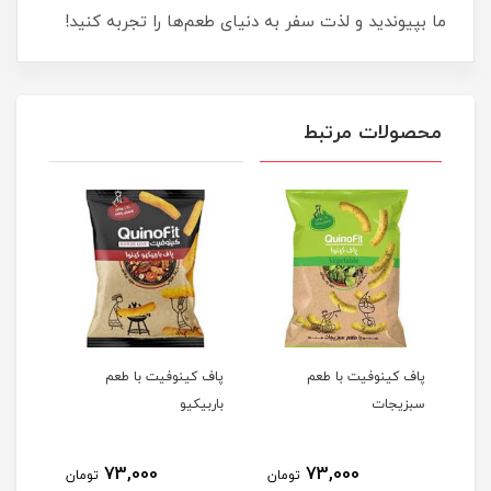
ما بپیوندید و لذت سفر به دنیای طعم‌ها را تجربه کنید!
محصولات مرتبط
لی
پاف کینوفیت با طعم
پاف کینوفیت با طعم
فلفل 
سبزیجات
باربیکیو
73,000
73,000
مان
تومان
تومان