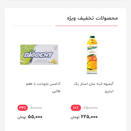
محصولات تخفیف ویژه
یژن
آبمیوه انبه سان استار یک
آدامس بایودنت با طعم
ست ما
لیتری
طالبی
essional
32٪
80,000
10٪
250,000
9٪
55,000
225,000
ومان
تومان
تومان