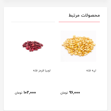
محصولات مرتبط
لپه فله
لوبیا قرمز فله
نخود
102,000
96,000
مان
تومان
تومان