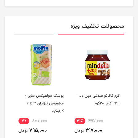
محصولات تخفیف ویژه
ط
کرم کاکائو فندقی مین دلا –
پوشک مولفیکس سایز ۲
330 گرم+20گرم
مخصوص نوزادان ۳ تا ۶
میلی 
کیلوگرم
7٪
850,000
41٪
497,000
12
795,000
297,000
ومان
تومان
تومان