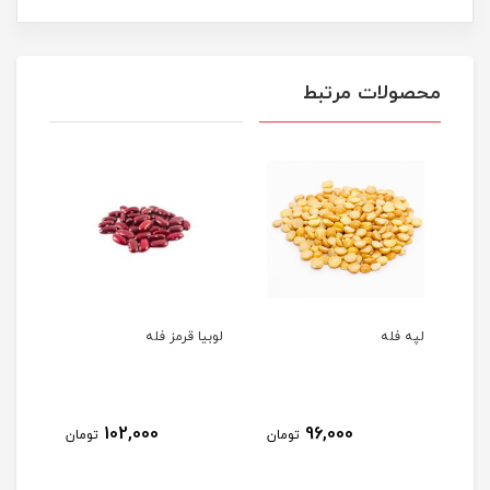
محصولات مرتبط
لپه فله
لوبیا قرمز فله
نخود
102,000
96,000
مان
تومان
تومان