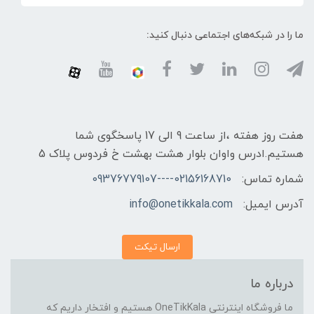
ما را در شبکه‌های اجتماعی دنبال کنید:
هفت روز هفته ،از ساعت 9 الی 17 پاسخگوی شما
هستیم.ادرس واوان بلوار هشت بهشت خ فردوس پلاک 5
شماره تماس:
02156168710----09376779107
آدرس ایمیل:
info@onetikkala.com
ارسال تیکت
درباره ما
ما فروشگاه اینترنتی OneTikKala هستیم و افتخار داریم که