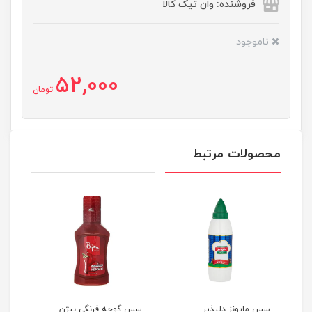
فروشنده: وان تیک کالا
ناموجود
52,000
تومان
محصولات مرتبط
سس مایونز دلپذیر
سس گوجه فرنگی بیژن
روغن