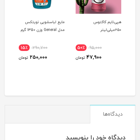
هپی‌تایم کاکتوس
مایع لباسشویی نویتکس
جرم گ
۲۵۰میلی‌لیتر
مدل General وزن 1350 گرم
15٪
290,700
50٪
95,000
54
250,000
47,900
ومان
تومان
تومان
دیدگاه‌ها
دیدگاه خود را بنویسید