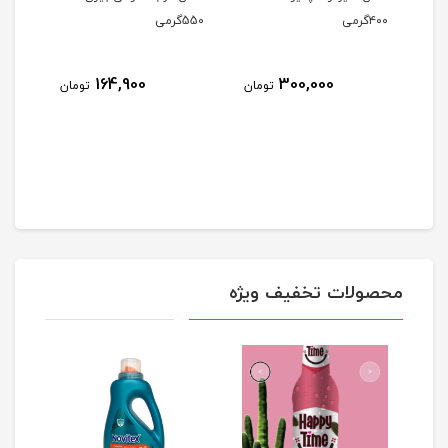
۴۰۰گرمی
55۰گرمی
توکوفرو
164,900
300,000
مان
تومان
تومان
محصولات تخفیف ویژه