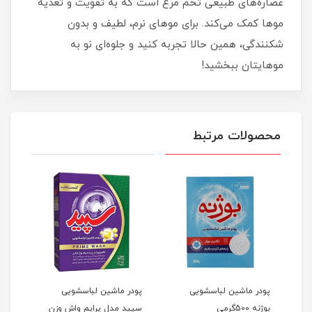
عصاره‌های طبیعی تخم مرغ است که به تقویت و تغذیه
موها کمک می‌کند. برای موهای نرم، لطیف و بدون
شکنندگی، همین حالا تجربه کنید و جلوه‌ای نو به
موهایتان ببخشید!
محصولات مرتبط
پودر ماشین لباسشویی
پودر ماشین لباسشویی
هوم 
بوژنه 500گرمی
سپید مدل پرایم واش وزن
1000 گرمی