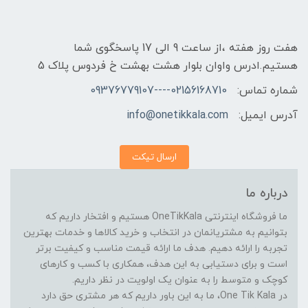
هفت روز هفته ،از ساعت 9 الی 17 پاسخگوی شما
هستیم.ادرس واوان بلوار هشت بهشت خ فردوس پلاک 5
شماره تماس:
02156168710----09376779107
آدرس ایمیل:
info@onetikkala.com
ارسال تیکت
درباره ما
ما فروشگاه اینترنتی OneTikKala هستیم و افتخار داریم که
بتوانیم به مشتریانمان در انتخاب و خرید کالاها و خدمات بهترین
تجربه را ارائه دهیم. هدف ما ارائه قیمت مناسب و کیفیت برتر
است و برای دستیابی به این هدف، همکاری با کسب و کارهای
کوچک و متوسط را به عنوان یک اولویت در نظر داریم.
در One Tik Kala، ما به این باور داریم که هر مشتری حق دارد