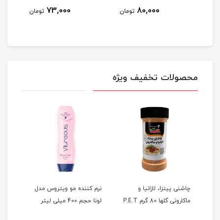
73,000
80,000
مان
تومان
تومان
محصولات تخفیف ویژه
چاشنی پیتزا، لازانیا و
نرم کننده مو ویتروس مدل
شامپ
ماکارونی گلها 80 گرم P.E.T
لونا حجم 400 میلی لیتر