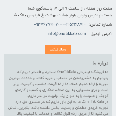
هفت روز هفته ،از ساعت 9 الی 17 پاسخگوی شما
هستیم.ادرس واوان بلوار هشت بهشت خ فردوس پلاک 5
شماره تماس:
02156168710----09376779107
آدرس ایمیل:
info@onetikkala.com
ارسال تیکت
درباره ما
ما فروشگاه اینترنتی OneTikKala هستیم و افتخار داریم که
بتوانیم به مشتریانمان در انتخاب و خرید کالاها و خدمات بهترین
تجربه را ارائه دهیم. هدف ما ارائه قیمت مناسب و کیفیت برتر
است و برای دستیابی به این هدف، همکاری با کسب و کارهای
کوچک و متوسط را به عنوان یک اولویت در نظر داریم.
در One Tik Kala، ما به این باور داریم که هر مشتری حق دارد
تجربه خریدی مطمئن و رضایت بخش داشته باشد. بنابراین، تلاش
می کنیم تا از طریق ارائه انواع کالاها و خدمات با کیفیت بالا،