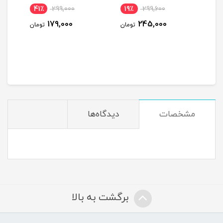
41٪
299,000
19٪
299,600
27
179,000
245,000
ومان
تومان
تومان
مشخصات
دیدگاه‌ها
برگشت به بالا