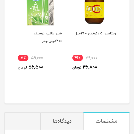
ا –
ویتامین cردکوئین 240میل
شیر طالبی دومینو
فلفل قرم
۲۰۰میلی‌لیتر
5٪
59,000
41٪
79,000
41
56,500
46,800
ومان
تومان
تومان
مشخصات
دیدگاه‌ها