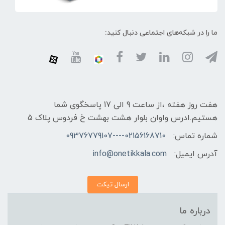
ما را در شبکه‌های اجتماعی دنبال کنید:
هفت روز هفته ،از ساعت 9 الی 17 پاسخگوی شما
هستیم.ادرس واوان بلوار هشت بهشت خ فردوس پلاک 5
شماره تماس:
02156168710----09376779107
آدرس ایمیل:
info@onetikkala.com
ارسال تیکت
درباره ما