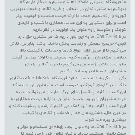
ما فروشگاه اینترنتی OneTikKala هستیم و افتخار داریم که
بتوانیم به مشتریانمان در انتخاب و خرید کالاها و خدمات بهترین
تجربه را ارائه دهیم. هدف ما ارائه قیمت مناسب و کیفیت برتر
است و برای دستیابی به این هدف، همکاری با کسب و کارهای
کوچک و متوسط را به عنوان یک اولویت در نظر داریم.
در One Tik Kala، ما به این باور داریم که هر مشتری حق دارد
تجربه خریدی مطمئن و رضایت بخش داشته باشد. بنابراین، تلاش
می کنیم تا از طریق ارائه انواع کالاها و خدمات با کیفیت بالا،
نیازهای مشتریان را برآورده کنیم. همچنین، با ارائه بهترین قیمت
ها و تخفیفات ویژه، سعی می کنیم تا خرید آنلاین را برای
مشتریان به صرفه تر و ساده تر کنیم.
یکی از ویژگی های منحصر به فرد فروشگاه One Tik Kala، همکاری
با کسب و کارهای کوچک و متوسط است. ما به این باور داریم که
این کسب و کارها پتانسیل های بزرگی دارند و می توانند تجربه
خرید مشتریان را بهبود بخشند. بنابراین، با ارائه فرصت همکاری به
این کسب و کارها، به آنها کمک می کنیم تا رشد و پیشرفت کنند و
در عین حال، مشتریانمان هم از خدمات و کالاهای با کیفیت
بیشتری بهره مند شوند.
در One Tik Kala، ما به دنبال ایجاد رابطه ای مستدام و موثر با
مشتریانمان هستیم. بنابراین، تمام تلاش خود را می کنیم تا