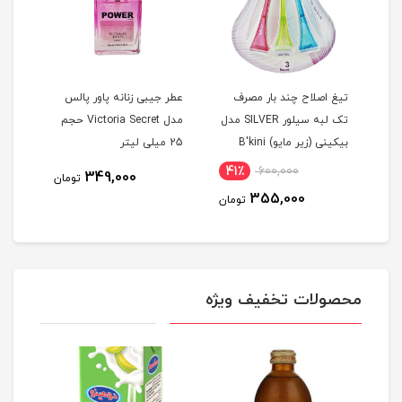
تیغ اصلاح چند بار مصرف
عطر جیبی زنانه پاور پالس
دستم
تک لبه سیلور SILVER مدل
مدل Victoria Secret حجم
کن گ
بيکينی (زیر مایو) B'kini
25 میلی لیتر
نرما
مجموعه 3 عددی
41٪
600,000
815
349,000
تومان
355,000
مان
تومان
محصولات تخفیف ویژه