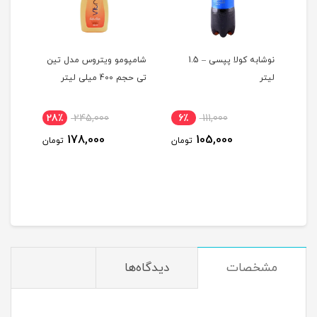
نوشابه کولا پپسی – 1.5
شامپومو ویتروس مدل تین
پوشک
لیتر
تی حجم 400 میلی لیتر
سایز 6 بسته 24 عدد
28٪
245,000
6٪
111,000
12
178,000
105,000
ومان
تومان
تومان
مشخصات
دیدگاه‌ها