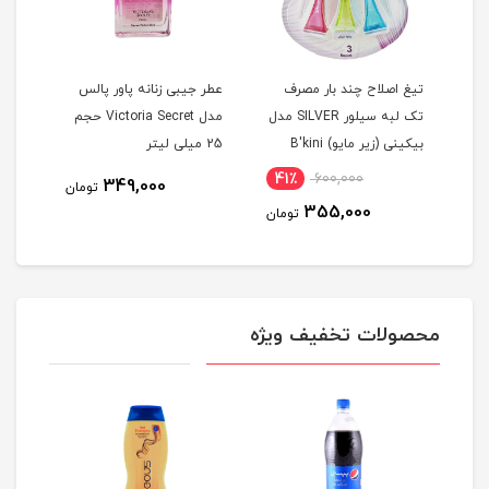
تیغ اصلاح چند بار مصرف
عطر جیبی زنانه پاور پالس
دستم
تک لبه سیلور SILVER مدل
مدل Victoria Secret حجم
کن گ
بيکينی (زیر مایو) B'kini
25 میلی لیتر
نرما
مجموعه 3 عددی
41٪
600,000
815
349,000
تومان
355,000
مان
تومان
محصولات تخفیف ویژه