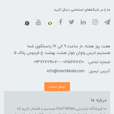
ما را در شبکه‌های اجتماعی دنبال کنید:
هفت روز هفته ،از ساعت 9 الی 17 پاسخگوی شما
هستیم.ادرس واوان بلوار هشت بهشت خ فردوس پلاک 5
شماره تماس:
02156168710----09376779107
آدرس ایمیل:
info@onetikkala.com
ارسال تیکت
درباره ما
ما فروشگاه اینترنتی OneTikKala هستیم و افتخار داریم که