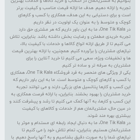
بتوانیم به مشتریانمان در انتخاب و خرید کالاها و خدمات بهترین
تجربه را ارائه دهیم. هدف ما ارائه قیمت مناسب و کیفیت برتر
است و برای دستیابی به این هدف، همکاری با کسب و کارهای
کوچک و متوسط را به عنوان یک اولویت در نظر داریم.
در One Tik Kala، ما به این باور داریم که هر مشتری حق دارد
تجربه خریدی مطمئن و رضایت بخش داشته باشد. بنابراین، تلاش
می کنیم تا از طریق ارائه انواع کالاها و خدمات با کیفیت بالا،
نیازهای مشتریان را برآورده کنیم. همچنین، با ارائه بهترین قیمت
ها و تخفیفات ویژه، سعی می کنیم تا خرید آنلاین را برای
مشتریان به صرفه تر و ساده تر کنیم.
یکی از ویژگی های منحصر به فرد فروشگاه One Tik Kala، همکاری
با کسب و کارهای کوچک و متوسط است. ما به این باور داریم که
این کسب و کارها پتانسیل های بزرگی دارند و می توانند تجربه
خرید مشتریان را بهبود بخشند. بنابراین، با ارائه فرصت همکاری به
این کسب و کارها، به آنها کمک می کنیم تا رشد و پیشرفت کنند و
در عین حال، مشتریانمان هم از خدمات و کالاهای با کیفیت
بیشتری بهره مند شوند.
در One Tik Kala، ما به دنبال ایجاد رابطه ای مستدام و موثر با
مشتریانمان هستیم. بنابراین، تمام تلاش خود را می کنیم تا
نیازهای شما را به صورت دقیق بشناسیم و به آنها پاسخ دهیم. با