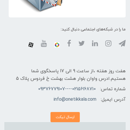
ما را در شبکه‌های اجتماعی دنبال کنید:
هفت روز هفته ،از ساعت 9 الی 17 پاسخگوی شما
هستیم.ادرس واوان بلوار هشت بهشت خ فردوس پلاک 5
شماره تماس:
02156168710----09376779107
آدرس ایمیل:
info@onetikkala.com
ارسال تیکت