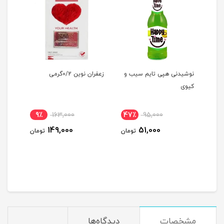
نوشیدنی هپی تایم سیب و
زعفران نوین 0/2گرمی
نوار
کیوی
itive
9٪
163,000
47٪
95,000
1٪
149,000
51,000
ومان
تومان
تومان
مشخصات
دیدگاه‌ها