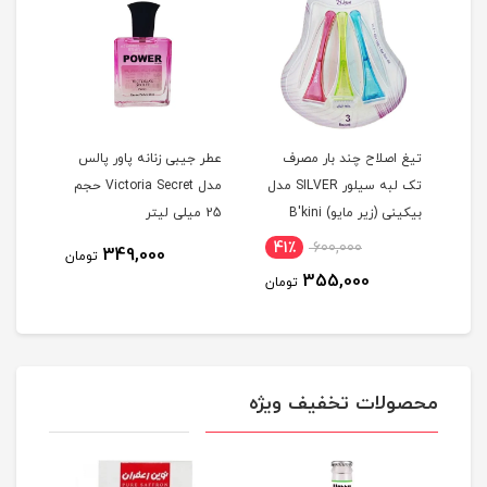
تیغ اصلاح چند بار مصرف
عطر جیبی زنانه پاور پالس
دستم
تک لبه سیلور SILVER مدل
مدل Victoria Secret حجم
کن گ
بيکينی (زیر مایو) B'kini
25 میلی لیتر
نرما
مجموعه 3 عددی
41٪
600,000
815
349,000
تومان
355,000
مان
تومان
محصولات تخفیف ویژه