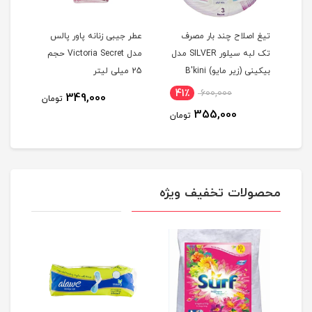
تیغ اصلاح چند بار مصرف
عطر جیبی زنانه پاور پالس
دستم
تک لبه سیلور SILVER مدل
مدل Victoria Secret حجم
کن گ
بيکينی (زیر مایو) B'kini
25 میلی لیتر
نرما
مجموعه 3 عددی
41٪
600,000
815
349,000
تومان
355,000
مان
تومان
محصولات تخفیف ویژه