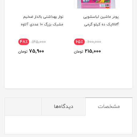
پودر ماشین لباسشویی
نوار بهداشتی بالدار ضخیم
شامپو
surfپک ده کیلو گرمی
مشبک بزرگ 10 عددی آلاوه
48٪
145,000
65٪
600,000
5
75,900
215,000
ومان
تومان
تومان
مشخصات
دیدگاه‌ها