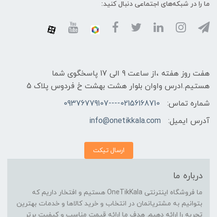
ما را در شبکه‌های اجتماعی دنبال کنید:
هفت روز هفته ،از ساعت 9 الی 17 پاسخگوی شما
هستیم.ادرس واوان بلوار هشت بهشت خ فردوس پلاک 5
شماره تماس:
02156168710----09376779107
آدرس ایمیل:
info@onetikkala.com
ارسال تیکت
درباره ما
ما فروشگاه اینترنتی OneTikKala هستیم و افتخار داریم که
بتوانیم به مشتریانمان در انتخاب و خرید کالاها و خدمات بهترین
تجربه را ارائه دهیم. هدف ما ارائه قیمت مناسب و کیفیت برتر