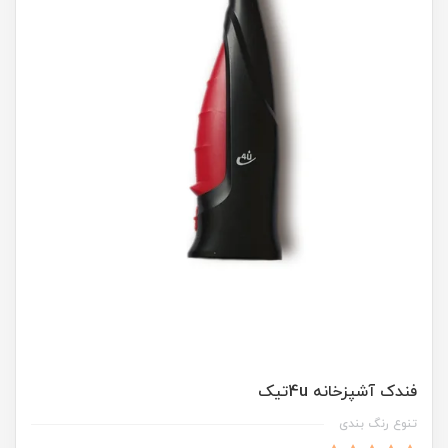
فندک آشپزخانه 4uتیک
تنوع رنگ بندی