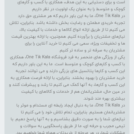
است و برای دستیابی به این هدف، همکاری با کسب و کارهای
کوچک و متوسط را به عنوان یک اولویت در نظر داریم.
در One Tik Kala، ما به این باور داریم که هر مشتری حق دارد
تجربه خریدی مطمئن و رضایت بخش داشته باشد. بنابراین، تلاش
می کنیم تا از طریق ارائه انواع کالاها و خدمات با کیفیت بالا،
نیازهای مشتریان را برآورده کنیم. همچنین، با ارائه بهترین قیمت
ها و تخفیفات ویژه، سعی می کنیم تا خرید آنلاین را برای
مشتریان به صرفه تر و ساده تر کنیم.
یکی از ویژگی های منحصر به فرد فروشگاه One Tik Kala، همکاری
با کسب و کارهای کوچک و متوسط است. ما به این باور داریم که
این کسب و کارها پتانسیل های بزرگی دارند و می توانند تجربه
خرید مشتریان را بهبود بخشند. بنابراین، با ارائه فرصت همکاری به
این کسب و کارها، به آنها کمک می کنیم تا رشد و پیشرفت کنند و
در عین حال، مشتریانمان هم از خدمات و کالاهای با کیفیت
بیشتری بهره مند شوند.
در One Tik Kala، ما به دنبال ایجاد رابطه ای مستدام و موثر با
مشتریانمان هستیم. بنابراین، تمام تلاش خود را می کنیم تا
نیازهای شما را به صورت دقیق بشناسیم و به آنها پاسخ دهیم. با
تیمی مجرب و حرفه ای، ما از طریق پاسخگویی به سوالات و
مشکلات شما، در هر مرحله از خریدتان، همراه شما خواهیم بود.