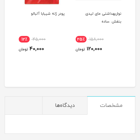
له
نواربهداشتی مای لیدی
پودر ژله شیبابا آلبالو
ساشه 
بنفش .ساده
کوپا
12٪
45,000
25٪
158,000
35
40,000
120,000
ومان
تومان
تومان
مشخصات
دیدگاه‌ها