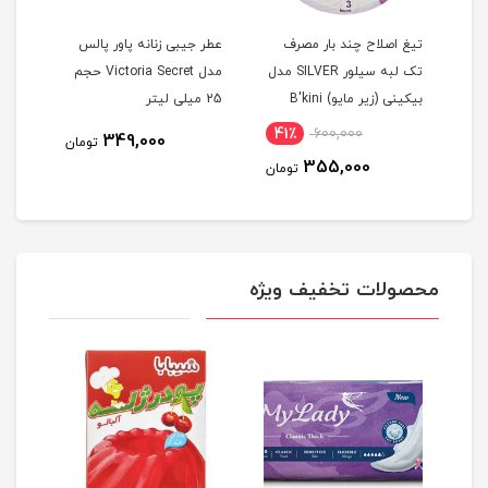
تیغ اصلاح چند بار مصرف
عطر جیبی زنانه پاور پالس
دستم
تک لبه سیلور SILVER مدل
مدل Victoria Secret حجم
کن گ
بيکينی (زیر مایو) B'kini
25 میلی لیتر
نرما
مجموعه 3 عددی
41٪
600,000
815
349,000
تومان
355,000
مان
تومان
محصولات تخفیف ویژه