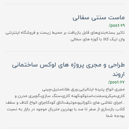
ماست سنتی سفالی
/post-69
تاثیر بسته‌بندی‌های قابل بازیافت بر محیط زیست و فروشگاه اینترنتی
وان تیک کالا با کوزه های سفالی
طراحی و مجری پروژه های لوکس ساختمانی
اروند
/post-67
مجری انواع پتینه ایتالیایی:ورق طلا،استیل،چینی
کاری،میکروسمنت،استوکو،کهنه کاری،سنگ سازی،گچبری مدرن و
...اجرای نقاشی های دکوراتیو،موتیف،اتاق کودکاجرای انواع کناف و سقف
کاذب بازسازی از صفر تا صد با بهترین متریال موجود در بازار به نسبت
بودجه شما