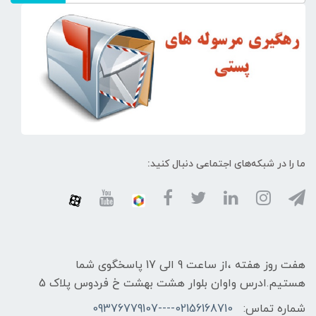
ما را در شبکه‌های اجتماعی دنبال کنید:
هفت روز هفته ،از ساعت 9 الی 17 پاسخگوی شما
هستیم.ادرس واوان بلوار هشت بهشت خ فردوس پلاک 5
شماره تماس:
02156168710----09376779107