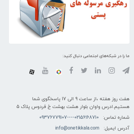
ما را در شبکه‌های اجتماعی دنبال کنید:
هفت روز هفته ،از ساعت 9 الی 17 پاسخگوی شما
هستیم.ادرس واوان بلوار هشت بهشت خ فردوس پلاک 5
شماره تماس:
02156168710----09376779107
آدرس ایمیل:
info@onetikkala.com