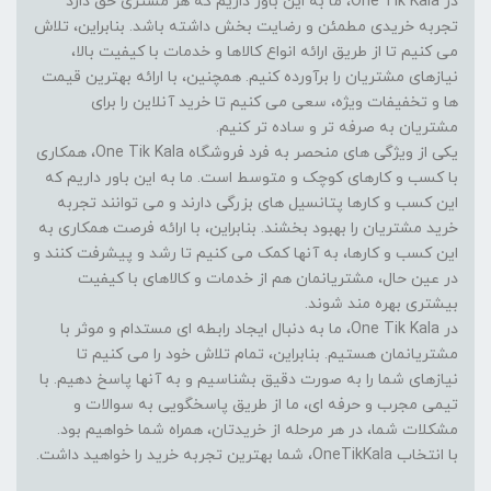
در One Tik Kala، ما به این باور داریم که هر مشتری حق دارد
تجربه خریدی مطمئن و رضایت بخش داشته باشد. بنابراین، تلاش
می کنیم تا از طریق ارائه انواع کالاها و خدمات با کیفیت بالا،
نیازهای مشتریان را برآورده کنیم. همچنین، با ارائه بهترین قیمت
ها و تخفیفات ویژه، سعی می کنیم تا خرید آنلاین را برای
مشتریان به صرفه تر و ساده تر کنیم.
یکی از ویژگی های منحصر به فرد فروشگاه One Tik Kala، همکاری
با کسب و کارهای کوچک و متوسط است. ما به این باور داریم که
این کسب و کارها پتانسیل های بزرگی دارند و می توانند تجربه
خرید مشتریان را بهبود بخشند. بنابراین، با ارائه فرصت همکاری به
این کسب و کارها، به آنها کمک می کنیم تا رشد و پیشرفت کنند و
در عین حال، مشتریانمان هم از خدمات و کالاهای با کیفیت
بیشتری بهره مند شوند.
در One Tik Kala، ما به دنبال ایجاد رابطه ای مستدام و موثر با
مشتریانمان هستیم. بنابراین، تمام تلاش خود را می کنیم تا
نیازهای شما را به صورت دقیق بشناسیم و به آنها پاسخ دهیم. با
تیمی مجرب و حرفه ای، ما از طریق پاسخگویی به سوالات و
مشکلات شما، در هر مرحله از خریدتان، همراه شما خواهیم بود.
با انتخاب OneTikKala، شما بهترین تجربه خرید را خواهید داشت.