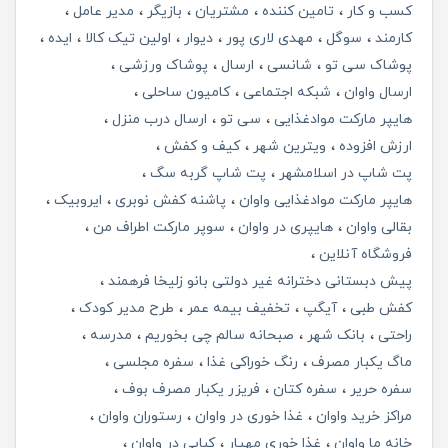
کسب و کار
تامین کننده
مشتریان
بازیگر
مدیر عامل
کارمند
سوگل
مهدی لاری پور
دیوار
اولین تیک کالا
ایده
پوشاک سی تو
شانسی
ارسال
پوشاک ورزشی
ارسال واوان
شبکه اجتماعی
کامیون ساحلی
هایپر مارکت موادغذایی
سی تو
ارسال درب منزل
ارزش افزوده
ویترین شهر
کیف و کفش
پت شاپ در اسلامشهر
پت شاپ گربه سگ
هایپر مارکت موادغذایی واوان
پاشنه کفش نوبری
ایروبیک
بقالی واوان
هایپری در واوان
سوپر مارکت اطراف من
فروشگاه آنلاین
پیش دبستانی دخترانه غیر دولتی بانو زلیخا فرهمند
کفش طبی
آیگپ
تخفیف بیمه عمر
طرح مدیر کودک
راحتی
بانک شهر
صبحانه سالم چی بخوریم
مدرسه
ماگ یکبار مصرف
رنگ خوراکی غذا
سفره مجلسی
سفره حریر
سفره کتان
فریزر یکبار مصرف بوف
مراکز خرید واوان
غذا خوری در واوان
رستوران واوان
خانه ما واوان
غذا خوری مهیار
کبابی در واوان