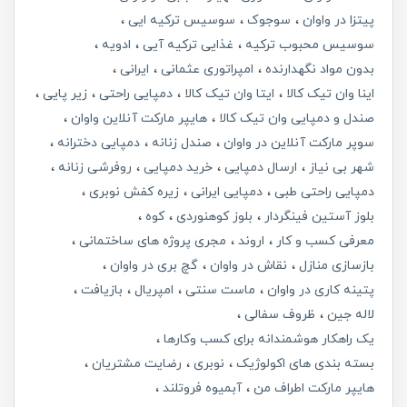
پیتزا در واوان
سوجوک
سوسیس ترکیه ایی
سوسیس محبوب ترکیه
غذایی ترکیه آیی
ادویه
بدون مواد نگهدارنده
امپراتوری عثمانی
ایرانی
اینا وان تیک کالا
ایتا وان تیک کالا
دمپایی راحتی
زیر پایی
صندل و دمپایی وان تیک کالا
هایپر مارکت آنلاین واوان
سوپر مارکت آنلاین در واوان
صندل زنانه
دمپایی دخترانه
شهر بی نیاز
ارسال دمپایی
خرید دمپایی
روفرشی زنانه
دمپایی راحتی طبی
دمپایی ایرانی
زیره کفش نوبری
بلوز آستین فینگردار
بلوز کوهنوردی
کوه
معرفی کسب و کار
اروند
مجری پروژه های ساختمانی
بازسازی منازل
نقاش در واوان
گچ بری در واوان
پتینه کاری در واوان
ماست سنتی
امپریال
بازیافت
لاله جین
ظروف سفالی
یک راهکار هوشمندانه برای کسب وکارها
بسته بندی های اکولوژیک
نوبری
رضایت مشتریان
هایپر مارکت اطراف من
آبمیوه فروتلند