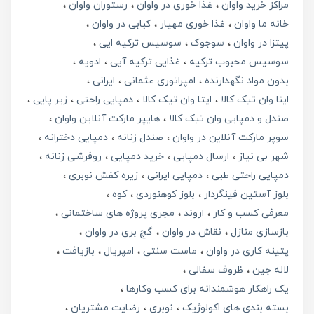
مراکز خرید واوان
غذا خوری در واوان
رستوران واوان
خانه ما واوان
غذا خوری مهیار
کبابی در واوان
پیتزا در واوان
سوجوک
سوسیس ترکیه ایی
سوسیس محبوب ترکیه
غذایی ترکیه آیی
ادویه
بدون مواد نگهدارنده
امپراتوری عثمانی
ایرانی
اینا وان تیک کالا
ایتا وان تیک کالا
دمپایی راحتی
زیر پایی
صندل و دمپایی وان تیک کالا
هایپر مارکت آنلاین واوان
سوپر مارکت آنلاین در واوان
صندل زنانه
دمپایی دخترانه
شهر بی نیاز
ارسال دمپایی
خرید دمپایی
روفرشی زنانه
دمپایی راحتی طبی
دمپایی ایرانی
زیره کفش نوبری
بلوز آستین فینگردار
بلوز کوهنوردی
کوه
معرفی کسب و کار
اروند
مجری پروژه های ساختمانی
بازسازی منازل
نقاش در واوان
گچ بری در واوان
پتینه کاری در واوان
ماست سنتی
امپریال
بازیافت
لاله جین
ظروف سفالی
یک راهکار هوشمندانه برای کسب وکارها
بسته بندی های اکولوژیک
نوبری
رضایت مشتریان