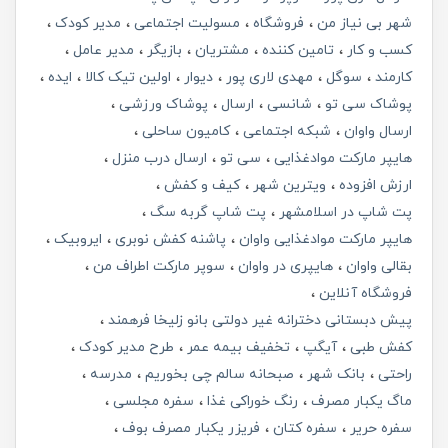
شهر بی نیاز من
فروشگاه
مسولیت اجتماعی
مدیر کودک
کسب و کار
تامین کننده
مشتریان
بازیگر
مدیر عامل
کارمند
سوگل
مهدی لاری پور
دیوار
اولین تیک کالا
ایده
پوشاک سی تو
شانسی
ارسال
پوشاک ورزشی
ارسال واوان
شبکه اجتماعی
کامیون ساحلی
هایپر مارکت موادغذایی
سی تو
ارسال درب منزل
ارزش افزوده
ویترین شهر
کیف و کفش
پت شاپ در اسلامشهر
پت شاپ گربه سگ
هایپر مارکت موادغذایی واوان
پاشنه کفش نوبری
ایروبیک
بقالی واوان
هایپری در واوان
سوپر مارکت اطراف من
فروشگاه آنلاین
پیش دبستانی دخترانه غیر دولتی بانو زلیخا فرهمند
کفش طبی
آیگپ
تخفیف بیمه عمر
طرح مدیر کودک
راحتی
بانک شهر
صبحانه سالم چی بخوریم
مدرسه
ماگ یکبار مصرف
رنگ خوراکی غذا
سفره مجلسی
سفره حریر
سفره کتان
فریزر یکبار مصرف بوف