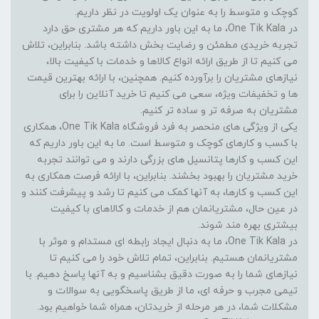
کوچک و متوسط را به عنوان یک اولویت در نظر داریم.
در One Tik Kala، ما به این باور داریم که هر مشتری حق دارد
تجربه خریدی مطمئن و رضایت بخش داشته باشد. بنابراین، تلاش
می کنیم تا از طریق ارائه انواع کالاها و خدمات با کیفیت بالا،
نیازهای مشتریان را برآورده کنیم. همچنین، با ارائه بهترین قیمت
ها و تخفیفات ویژه، سعی می کنیم تا خرید آنلاین را برای
مشتریان به صرفه تر و ساده تر کنیم.
یکی از ویژگی های منحصر به فرد فروشگاه One Tik Kala، همکاری
با کسب و کارهای کوچک و متوسط است. ما به این باور داریم که
این کسب و کارها پتانسیل های بزرگی دارند و می توانند تجربه
خرید مشتریان را بهبود بخشند. بنابراین، با ارائه فرصت همکاری به
این کسب و کارها، به آنها کمک می کنیم تا رشد و پیشرفت کنند و
در عین حال، مشتریانمان هم از خدمات و کالاهای با کیفیت
بیشتری بهره مند شوند.
در One Tik Kala، ما به دنبال ایجاد رابطه ای مستدام و موثر با
مشتریانمان هستیم. بنابراین، تمام تلاش خود را می کنیم تا
نیازهای شما را به صورت دقیق بشناسیم و به آنها پاسخ دهیم. با
تیمی مجرب و حرفه ای، ما از طریق پاسخگویی به سوالات و
مشکلات شما، در هر مرحله از خریدتان، همراه شما خواهیم بود.