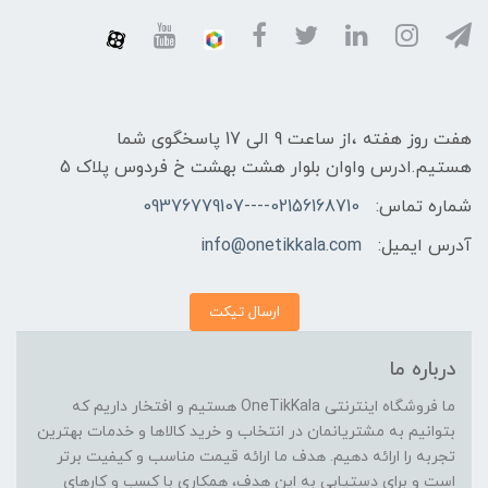
هفت روز هفته ،از ساعت 9 الی 17 پاسخگوی شما
هستیم.ادرس واوان بلوار هشت بهشت خ فردوس پلاک 5
شماره تماس:
02156168710----09376779107
آدرس ایمیل:
info@onetikkala.com
ارسال تیکت
درباره ما
ما فروشگاه اینترنتی OneTikKala هستیم و افتخار داریم که
بتوانیم به مشتریانمان در انتخاب و خرید کالاها و خدمات بهترین
تجربه را ارائه دهیم. هدف ما ارائه قیمت مناسب و کیفیت برتر
است و برای دستیابی به این هدف، همکاری با کسب و کارهای