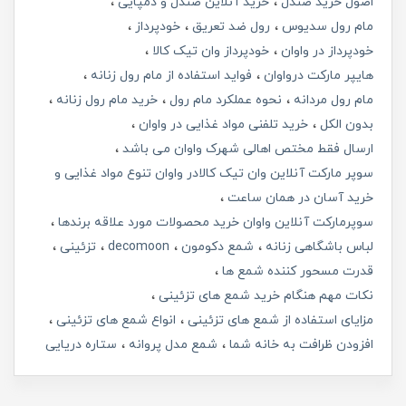
اصول خرید صندل
خرید آنلاین صندل و دمپایی
مام رول سدیوس
رول ضد تعریق
خودپرداز
خودپرداز در واوان
خودپرداز وان تیک کالا
هایپر مارکت درواوان
فواید استفاده از مام رول زنانه
مام رول مردانه
نحوه عملکرد مام رول
خرید مام رول زنانه
بدون الکل
خرید تلفنی مواد غذایی در واوان
ارسال فقط مختص اهالی شهرک واوان می باشد
سوپر مارکت آنلاین وان تیک کالادر واوان تنوع مواد غذایی و
خرید آسان در همان ساعت
سوپرمارکت آنلاین واوان خرید محصولات مورد علاقه برندها
لباس باشگاهی زنانه
شمع دکومون
decomoon
تزئینی
قدرت مسحور کننده شمع ها
نکات مهم هنگام خرید شمع های تزئینی
مزایای استفاده از شمع های تزئینی
انواع شمع های تزئینی
افزودن ظرافت به خانه شما
شمع مدل پروانه
ستاره دریایی