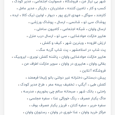
شهر بی نیاز من
فروشگاه
مسولیت اجتماعی
مدیر کودک
کسب و کار
تامین کننده
مشتریان
بازیگر
مدیر عامل
کارمند
سوگل
مهدی لاری پور
دیوار
اولین تیک کالا
ایده
پوشاک سی تو
شانسی
ارسال
پوشاک ورزشی
ارسال واوان
شبکه اجتماعی
کامیون ساحلی
هایپر مارکت موادغذایی
سی تو
ارسال درب منزل
ارزش افزوده
ویترین شهر
کیف و کفش
پت شاپ در اسلامشهر
پت شاپ گربه سگ
هایپر مارکت موادغذایی واوان
پاشنه کفش نوبری
ایروبیک
بقالی واوان
هایپری در واوان
سوپر مارکت اطراف من
فروشگاه آنلاین
پیش دبستانی دخترانه غیر دولتی بانو زلیخا فرهمند
کفش طبی
آیگپ
تخفیف بیمه عمر
طرح مدیر کودک
راحتی
بانک شهر
صبحانه سالم چی بخوریم
مدرسه
ماگ یکبار مصرف
رنگ خوراکی غذا
سفره مجلسی
سفره حریر
سفره کتان
فریزر یکبار مصرف بوف
مراکز خرید واوان
غذا خوری در واوان
رستوران واوان