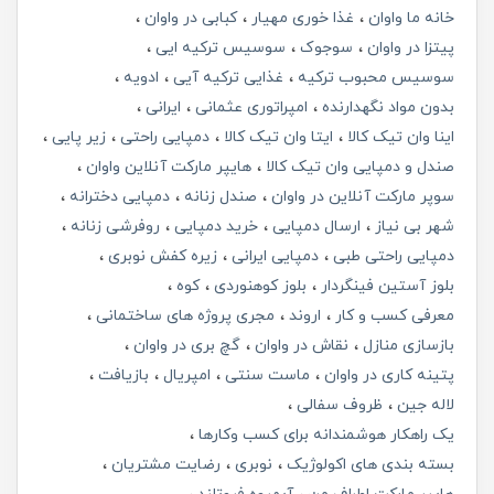
خانه ما واوان
غذا خوری مهیار
کبابی در واوان
پیتزا در واوان
سوجوک
سوسیس ترکیه ایی
سوسیس محبوب ترکیه
غذایی ترکیه آیی
ادویه
بدون مواد نگهدارنده
امپراتوری عثمانی
ایرانی
اینا وان تیک کالا
ایتا وان تیک کالا
دمپایی راحتی
زیر پایی
صندل و دمپایی وان تیک کالا
هایپر مارکت آنلاین واوان
سوپر مارکت آنلاین در واوان
صندل زنانه
دمپایی دخترانه
شهر بی نیاز
ارسال دمپایی
خرید دمپایی
روفرشی زنانه
دمپایی راحتی طبی
دمپایی ایرانی
زیره کفش نوبری
بلوز آستین فینگردار
بلوز کوهنوردی
کوه
معرفی کسب و کار
اروند
مجری پروژه های ساختمانی
بازسازی منازل
نقاش در واوان
گچ بری در واوان
پتینه کاری در واوان
ماست سنتی
امپریال
بازیافت
لاله جین
ظروف سفالی
یک راهکار هوشمندانه برای کسب وکارها
بسته بندی های اکولوژیک
نوبری
رضایت مشتریان