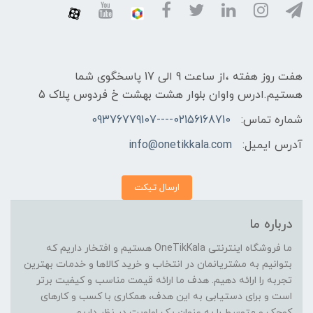
هفت روز هفته ،از ساعت 9 الی 17 پاسخگوی شما
هستیم.ادرس واوان بلوار هشت بهشت خ فردوس پلاک 5
شماره تماس:
02156168710----09376779107
آدرس ایمیل:
info@onetikkala.com
ارسال تیکت
درباره ما
ما فروشگاه اینترنتی OneTikKala هستیم و افتخار داریم که
بتوانیم به مشتریانمان در انتخاب و خرید کالاها و خدمات بهترین
تجربه را ارائه دهیم. هدف ما ارائه قیمت مناسب و کیفیت برتر
است و برای دستیابی به این هدف، همکاری با کسب و کارهای
کوچک و متوسط را به عنوان یک اولویت در نظر داریم.