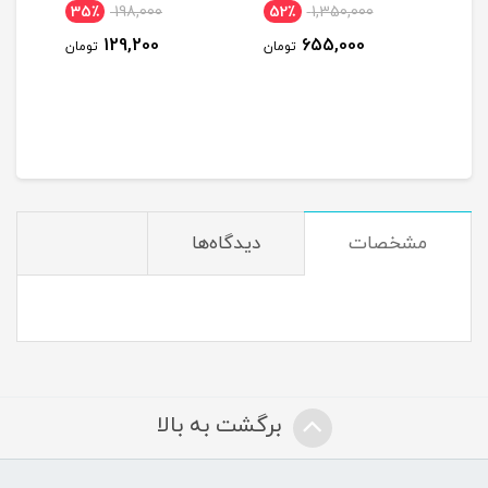
35٪
198,000
52٪
1,350,000
6٪
129,200
655,000
ومان
تومان
تومان
مشخصات
دیدگاه‌ها
برگشت به بالا