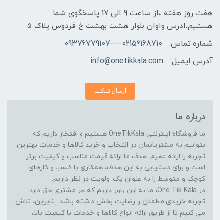
هفت روز هفته ،از ساعت 9 الی 17 پاسخگوی شما
هستیم.ادرس واوان بلوار هشت بهشت خ فردوس پلاک 5
شماره تماس:
02156168710----09376779107
آدرس ایمیل:
info@onetikkala.com
ارسال تیکت
درباره ما
ما فروشگاه اینترنتی OneTikKala هستیم و افتخار داریم که
بتوانیم به مشتریانمان در انتخاب و خرید کالاها و خدمات بهترین
تجربه را ارائه دهیم. هدف ما ارائه قیمت مناسب و کیفیت برتر
است و برای دستیابی به این هدف، همکاری با کسب و کارهای
کوچک و متوسط را به عنوان یک اولویت در نظر داریم.
در One Tik Kala، ما به این باور داریم که هر مشتری حق دارد
تجربه خریدی مطمئن و رضایت بخش داشته باشد. بنابراین، تلاش
می کنیم تا از طریق ارائه انواع کالاها و خدمات با کیفیت بالا،