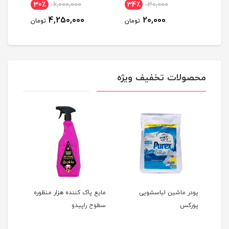
30٪
6,000,000
34٪
30,000
6
4,250,000
20,000
مان
تومان
تومان
محصولات تخفیف ویژه
چ
پودر ماشین لباسشویی
مایع پاک کننده هزار منظوره
پوشک
پورکس
سطوح راپیدو
سایز 6 بسته 24 عدد