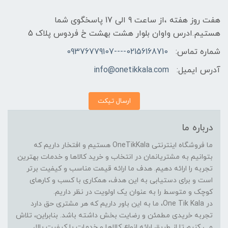
هفت روز هفته ،از ساعت 9 الی 17 پاسخگوی شما
هستیم.ادرس واوان بلوار هشت بهشت خ فردوس پلاک 5
شماره تماس:
02156168710----09376779107
آدرس ایمیل:
info@onetikkala.com
ارسال تیکت
درباره ما
ما فروشگاه اینترنتی OneTikKala هستیم و افتخار داریم که
بتوانیم به مشتریانمان در انتخاب و خرید کالاها و خدمات بهترین
تجربه را ارائه دهیم. هدف ما ارائه قیمت مناسب و کیفیت برتر
است و برای دستیابی به این هدف، همکاری با کسب و کارهای
کوچک و متوسط را به عنوان یک اولویت در نظر داریم.
در One Tik Kala، ما به این باور داریم که هر مشتری حق دارد
تجربه خریدی مطمئن و رضایت بخش داشته باشد. بنابراین، تلاش
می کنیم تا از طریق ارائه انواع کالاها و خدمات با کیفیت بالا،