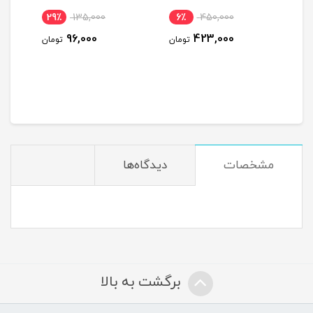
29٪
135,000
6٪
450,000
12
96,000
423,000
ومان
تومان
تومان
مشخصات
دیدگاه‌ها
برگشت به بالا