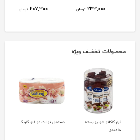
207,300
233,000
مان
تومان
تومان
محصولات تخفیف ویژه
کرم کاکائو شونیز بسته
دستمال توالت دو قلو گلرنگ
دوغ ع
18عددی