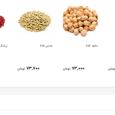
نخود فله
عدس فله
زرشک 
73,700
73,000
ومان
تومان
تومان