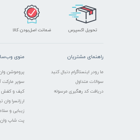
تحویل اکسپرس
ضمانت اصل‌بودن کالا
راهنمای مشتریان
منوی وب‌سا
ما رودر اینستاگرام دنبال کنید
پروموشن وان 
سوالات متداول
سوپر مارکت آن
دریافت کد رهگیری مرسوله
کیف و کفش وا
ارزانسرا وان ت
زیبایی و سلام
پت شاپ وان ت