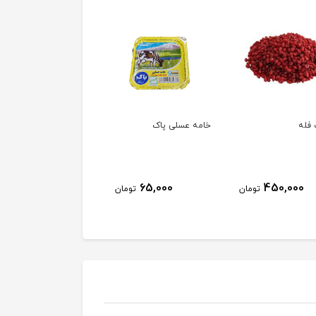
فله
خامه عسلی پاک
خامه پاک
63,000
65,000
450,000
تومان
تومان
توم