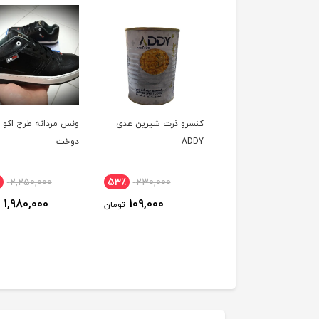
 شیرین سلفونی گلها
کنسرو ذرت شیرین عدی
ونس مردانه طرح اکو ،
ADDY
دوخت
2,250,000
53٪
230,000
9٪
98,000
1,980,000
109,000
90,000
تومان
تومان