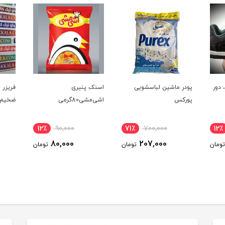
 دور
پودر ماشین لباسشویی
اسنک پنیری
فریزر 
پورکس
اشی‌مشی80گرمی
ضخیم 1000گرم
12٪
90,000
71٪
700,000
12٪
80,000
207,000
تومان
تومان
تومان