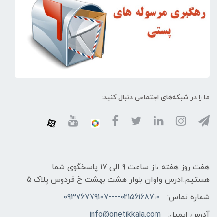
ما را در شبکه‌های اجتماعی دنبال کنید:
هفت روز هفته ،از ساعت 9 الی 17 پاسخگوی شما
هستیم.ادرس واوان بلوار هشت بهشت خ فردوس پلاک 5
شماره تماس:
02156168710----09376779107
آدرس ایمیل:
info@onetikkala.com