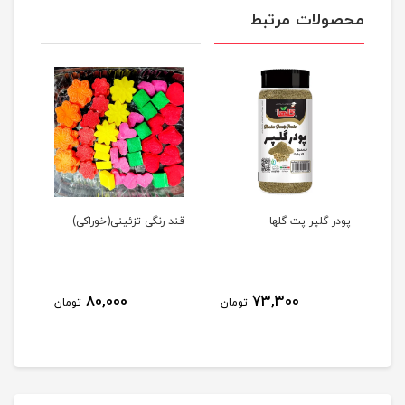
محصولات مرتبط
پودر گلپر پت گلها
قند رنگی تزئینی(خوراکی)
پاف 
کینو
80,000
73,300
مان
تومان
تومان