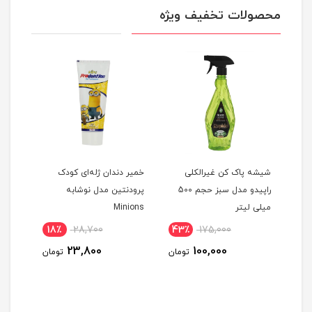
محصولات تخفیف ویژه
وز
شیشه پاک کن غیرالکلی
خمیر دندان ژله‌ای کودک
سوپ 
راپیدو مدل سبز حجم 500
پرودنتین مدل نوشابه
میلی لیتر
Minions
18٪
28,700
43٪
175,000
15
23,800
100,000
ومان
تومان
تومان