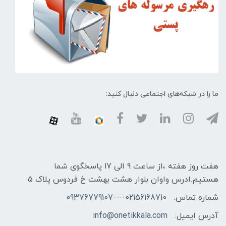
ما را در شبکه‌های اجتماعی دنبال کنید:
هفت روز هفته ،از ساعت 9 الی 17 پاسخگوی شما
هستیم.ادرس واوان بلوار هشت بهشت خ فردوس پلاک 5
شماره تماس:
02156168710----09376779107
آدرس ایمیل:
info@onetikkala.com