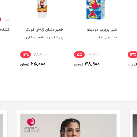
شیر پرچرب دومینو
خمیر دندان ژله‌ای کودک
کشکام 
۲۰۰میلی‌لیتر
پرودنتین با طعم بستنی
13٪
28,700
5٪
40,600
13٪
25,000
38,900
تومان
تومان
تومان