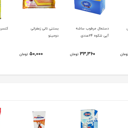
دستمال مرطوب ساشه
بستنی نانی زعفرانی
کنسرو
آیی شکوه 24عددی
دومینو
50,000
33,360
ومان
تومان
تومان