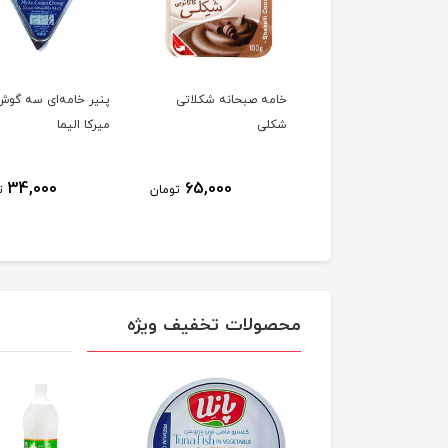
 بستنی چوبی قهوه
خامه صبحانه شکلاتی
پنیر خامه‌ای سه گوش
ه
شکلی
میرکا الیما
34,000
65,000
80,000
تومان
تومان
ت
محصولات تخفیف ویژه