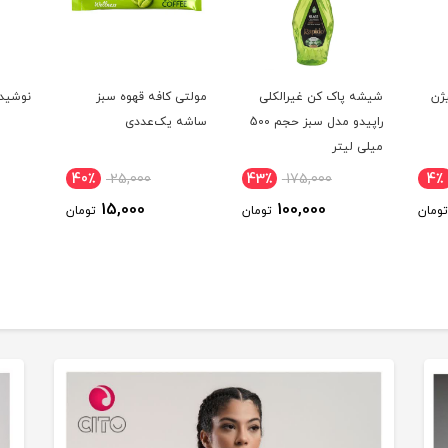
یژن
شیشه پاک کن غیرالکلی
مولتی کافه قهوه سبز
نوشیدن
راپیدو مدل سبز حجم 500
ساشه یک‌عددی
میلی لیتر
40٪
25,000
43٪
175,000
4٪
15,000
100,000
تومان
تومان
تومان