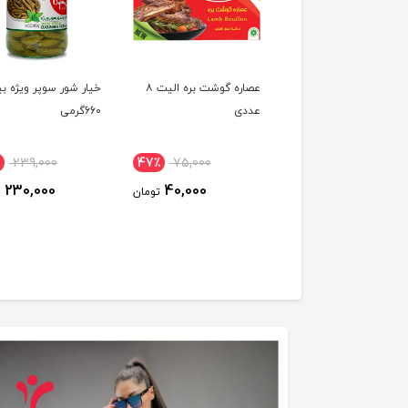
 120 گرم – جعبه
عصاره گوشت بره الیت ۸
خیار شور سوپر ویژه ب
عددی
660گرمی
239,000
47٪
75,000
16٪
29,550
230,000
40,000
25,000
تومان
تومان