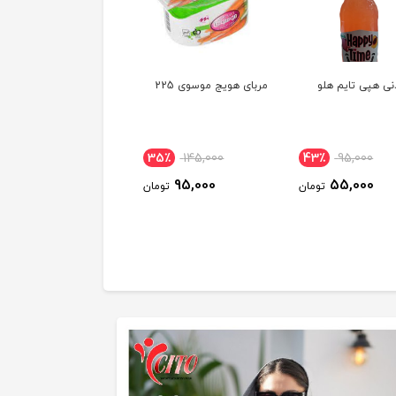
ی هپی تایم هلو
مربای هویج موسوی 225
نوشابه 1.5 لیتری کانادا
درای مشکی
15٪
111,000
35٪
145,000
43٪
95,000
95,000
95,000
55,000
تومان
تومان
توم