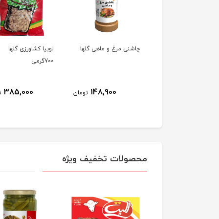
پودر زردچوبه گلها 90گرمی
چاشنی مرغ و ماهی گلها
لوبیا کشاورزی گلها
700گرمی
385,000
148,900
112,400
تومان
تومان
ت
محصولات تخفیف ویژه