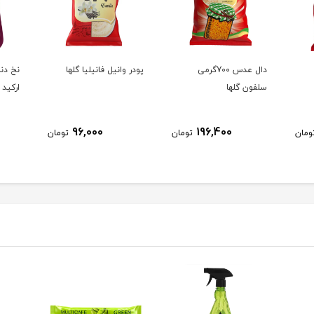
دال عدس 700گرمی
پودر وانیل فانیلیا گلها
نخ دن
سلفون گلها
ارکید
96,000
196,400
ومان
تومان
تومان