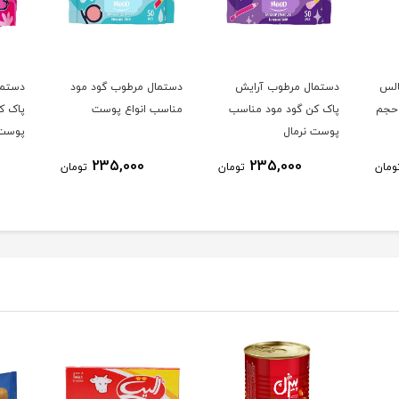
الس
دستمال مرطوب آرایش
دستمال مرطوب گود مود
دستما
 Victoria Secret حجم
پاک کن گود مود مناسب
مناسب انواع پوست
پاک ک
پوست نرمال
پوست
235,000
235,000
ومان
تومان
تومان