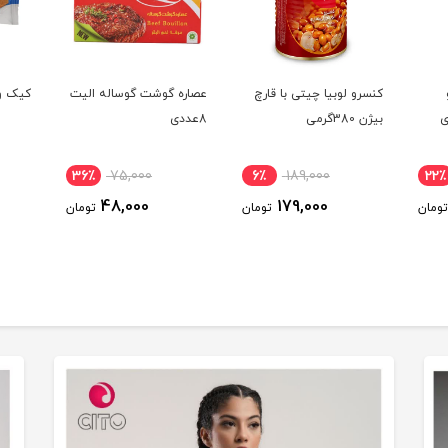
کنسرو لوبیا چیتی با قارچ
عصاره گوشت گوساله الیت
کیک وا
ی
بیژن 380گرمی
8عددی
36٪
75,000
6٪
189,000
22٪
48,000
179,000
تومان
تومان
تومان