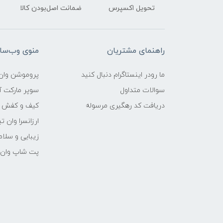
تحویل اکسپرس
ضمانت اصل‌بودن کالا
راهنمای مشتریان
منوی وب‌سا
ما رودر اینستاگرام دنبال کنید
پروموشن وان 
سوالات متداول
سوپر مارکت آن
دریافت کد رهگیری مرسوله
کیف و کفش وا
ارزانسرا وان ت
زیبایی و سلام
پت شاپ وان ت