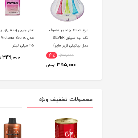
تیغ چندبار مصرف 3لبه
تیغ اصلاح چند بار مصرف
عطر جیبی زنانه پاور پ
ارت زنانه سیلور
تک لبه سیلور SILVER
مدل
مدل بيکينی (زیر مایو)
25 میلی لیتر
B'kini مجموعه 3 عددی
41٪
600,000
815,000
349,000
ت
355,000
6,130,000
تومان
تومان
محصولات تخفیف ویژه