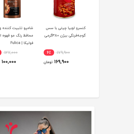
ر ماشین لباسشویی
کنسرو لوبیا چیتی با سس
شامپو تثبیت کننده و
و گرمی
گوجه‌فرنگی بیژن 380گرمی
محافظ رنگ مو قهوه ا
فولیکا | Fulica
127,000
6٪
179,900
65٪
600,000
100,000
169,900
215,000
تومان
تومان