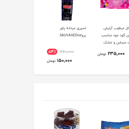
ل مرطوب آرایش
اسپری مردانه پاور
اسپری زنانه پاور پرو
ن گود مود مناسب
پروSAUVAGEDior
ninaRICCI
 حساس و خشک
4٪
320,000
54٪
320,000
235,000
تومان
150,000
150,000
تومان
توم