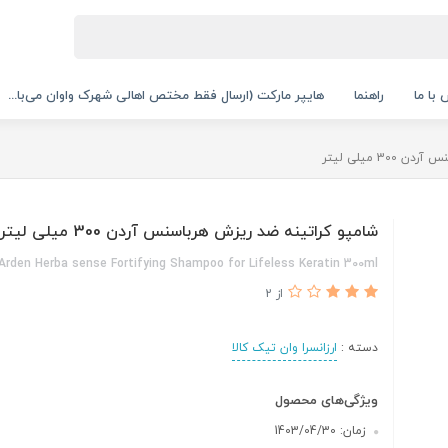
با ما
راهنما
هایپر مارکت (ارسال فقط مختص اهالی شهرک واوان می‌با...
3 میلی لیتر
شامپو کراتینه ضد ریزش هرباسنس آردن 300 میلی لیتر
Arden Herba sense Fortifying Shampoo for Lifeless Keratin 300ml
از 2
دسته :
ارزانسرا وان تیک کالا
ویژگی‌های محصول
زمان: 1403/04/30