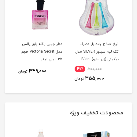
تیغ اصلاح چند بار مصرف
عطر جیبی زنانه پاور پالس
دستم
تک لبه سیلور SILVER مدل
مدل Victoria Secret حجم
کن گ
بيکينی (زیر مایو) B'kini
25 میلی لیتر
نرما
مجموعه 3 عددی
41٪
600,000
815
349,000
تومان
355,000
مان
تومان
محصولات تخفیف ویژه