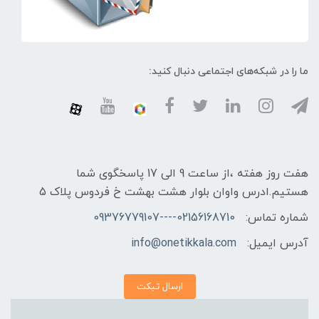
ما را در شبکه‌های اجتماعی دنبال کنید:
هفت روز هفته ،از ساعت 9 الی 17 پاسخگوی شما
هستیم.ادرس واوان بلوار هشت بهشت خ فردوس پلاک 5
شماره تماس:
02156168710----09376779107
آدرس ایمیل:
info@onetikkala.com
ارسال تیکت