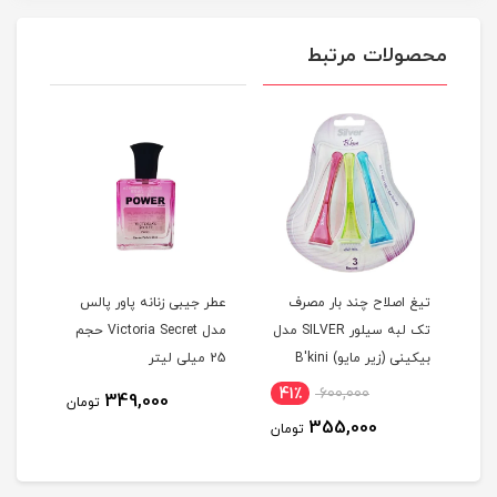
محصولات مرتبط
تیغ اصلاح چند بار مصرف
عطر جیبی زنانه پاور پالس
دستم
تک لبه سیلور SILVER مدل
مدل Victoria Secret حجم
کن گ
بيکينی (زیر مایو) B'kini
25 میلی لیتر
نرما
مجموعه 3 عددی
41٪
600,000
815
349,000
تومان
355,000
مان
تومان