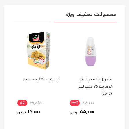
محصولات تخفیف ویژه
مام رول زنانه دونا مدل
آرد برنج 300 گرم – جعبه
اسپری
كوآدريت 75 ميلي ليتر
(dona)
لیتر
5٪
69,850
36٪
85,000
6٪
67,000
55,000
ومان
تومان
تومان