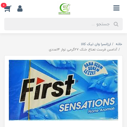
0
خانه
ارزانسرا وان تیک کالا
آدامس فرست نعناع خنک ۲۷گرمی نوار ۱۴عددی