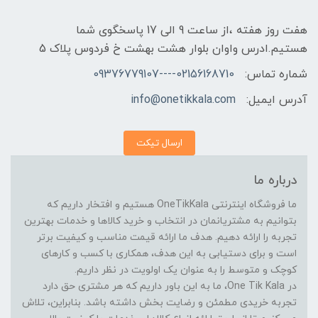
هفت روز هفته ،از ساعت 9 الی 17 پاسخگوی شما
هستیم.ادرس واوان بلوار هشت بهشت خ فردوس پلاک 5
شماره تماس:
02156168710----09376779107
آدرس ایمیل:
info@onetikkala.com
ارسال تیکت
درباره ما
ما فروشگاه اینترنتی OneTikKala هستیم و افتخار داریم که
بتوانیم به مشتریانمان در انتخاب و خرید کالاها و خدمات بهترین
تجربه را ارائه دهیم. هدف ما ارائه قیمت مناسب و کیفیت برتر
است و برای دستیابی به این هدف، همکاری با کسب و کارهای
کوچک و متوسط را به عنوان یک اولویت در نظر داریم.
در One Tik Kala، ما به این باور داریم که هر مشتری حق دارد
تجربه خریدی مطمئن و رضایت بخش داشته باشد. بنابراین، تلاش