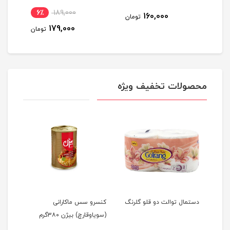
6٪
189,000
160,000
مان
تومان
179,000
تومان
محصولات تخفیف ویژه
دستمال توالت دو قلو گلرنگ
کنسرو سس ماکارانی
(سویا‌و‌قارچ) بیژن ۳۸۰گرم
– سل