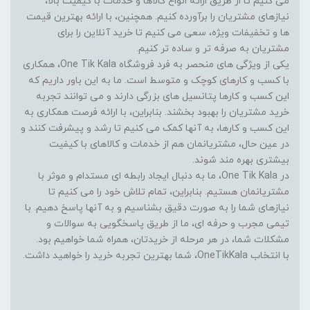
می کنیم تا از طریق ارائه انواع کالاها و خدمات با کیفیت بالا،
نیازهای مشتریان را برآورده کنیم. همچنین، با ارائه بهترین قیمت
ها و تخفیفات ویژه، سعی می کنیم تا خرید آنلاین را برای
مشتریان به صرفه تر و ساده تر کنیم.
یکی از ویژگی های منحصر به فرد فروشگاه One Tik Kala، همکاری
با کسب و کارهای کوچک و متوسط است. ما به این باور داریم که
این کسب و کارها پتانسیل های بزرگی دارند و می توانند تجربه
خرید مشتریان را بهبود بخشند. بنابراین، با ارائه فرصت همکاری به
این کسب و کارها، به آنها کمک می کنیم تا رشد و پیشرفت کنند و
در عین حال، مشتریانمان هم از خدمات و کالاهای با کیفیت
بیشتری بهره مند شوند.
در One Tik Kala، ما به دنبال ایجاد رابطه ای مستدام و موثر با
مشتریانمان هستیم. بنابراین، تمام تلاش خود را می کنیم تا
نیازهای شما را به صورت دقیق بشناسیم و به آنها پاسخ دهیم. با
تیمی مجرب و حرفه ای، ما از طریق پاسخگویی به سوالات و
مشکلات شما، در هر مرحله از خریدتان، همراه شما خواهیم بود.
با انتخاب OneTikKala، شما بهترین تجربه خرید را خواهید داشت.