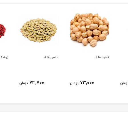
نخود فله
عدس فله
زرشک فله
000
73,700
73,000
تومان
تومان