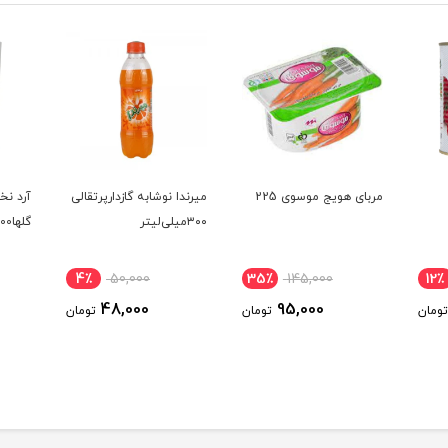
مربای هویج موسوی 225
میرندا نوشابه گازدارپرتقالی
آرد ن
۳۰۰میلی‌لیتر
گلها100 گرمی خالص
4٪
50,000
35٪
145,000
12٪
48,000
95,000
تومان
تومان
تومان