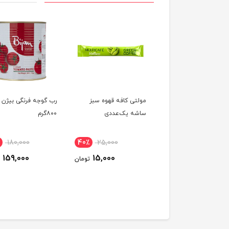
بو کننده هوا رومن
مولتی کافه قهوه سبز
رب گوجه فرنگی بیژن
مدل Alien حجم 100 میلی
ساشه یک‌عددی
۸۰۰گرم
ر
180,000
40٪
25,000
56٪
450,000
159,000
15,000
200,000
تومان
تومان