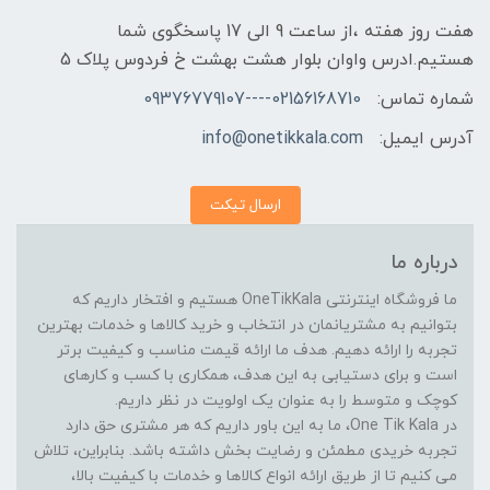
هفت روز هفته ،از ساعت 9 الی 17 پاسخگوی شما
هستیم.ادرس واوان بلوار هشت بهشت خ فردوس پلاک 5
شماره تماس:
02156168710----09376779107
آدرس ایمیل:
info@onetikkala.com
ارسال تیکت
درباره ما
ما فروشگاه اینترنتی OneTikKala هستیم و افتخار داریم که
بتوانیم به مشتریانمان در انتخاب و خرید کالاها و خدمات بهترین
تجربه را ارائه دهیم. هدف ما ارائه قیمت مناسب و کیفیت برتر
است و برای دستیابی به این هدف، همکاری با کسب و کارهای
کوچک و متوسط را به عنوان یک اولویت در نظر داریم.
در One Tik Kala، ما به این باور داریم که هر مشتری حق دارد
تجربه خریدی مطمئن و رضایت بخش داشته باشد. بنابراین، تلاش
می کنیم تا از طریق ارائه انواع کالاها و خدمات با کیفیت بالا،