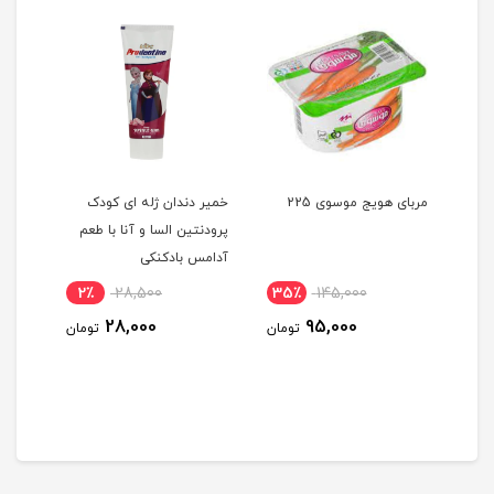
مربای هویج موسوی 225
خمیر دندان ژله ای کودک
نوشابه 1.5 لیت
پرودنتین السا و آنا با طعم
آدامس بادکنکی
2٪
28,500
35٪
145,000
54
28,000
95,000
ومان
تومان
تومان