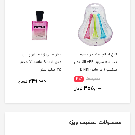
تیغ اصلاح چند بار مصرف
عطر جیبی زنانه پاور پالس
اسپر
تک لبه سیلور SILVER مدل
مدل Victoria Secret حجم
پروSAUVAGEDior
بيکينی (زیر مایو) B'kini
25 میلی لیتر
مجموعه 3 عددی
41٪
600,000
815
349,000
تومان
355,000
مان
تومان
محصولات تخفیف ویژه