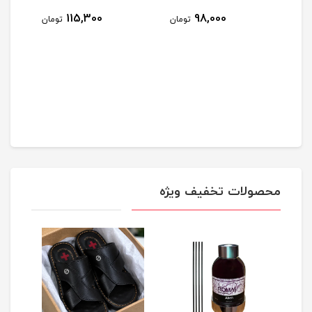
2
115,300
98,000
تومان
تومان
مان
محصولات تخفیف ویژه