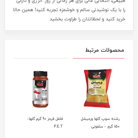
طبیعی، انتخابی عالی برای هر زمانی از روز. انرژی و تازگی
را با یک نوشیدنی سالم و خوشمزه تجربه کنید! همین حالا
خرید کنید و لحظاتتان را طراوت بخشید.
محصولات مرتبط
ا –
رشته سوپ گلها ورمیشل
فلفل قرمز 90 گرم گلها–
خوشب
150 گرم – سلفونی
P.E.T
لیتر