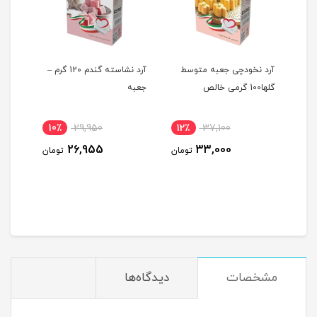
آرد نخودچی جعبه متوسط
آرد نشاسته گندم 120 گرم –
۲۰۲۰
گلها100 گرمی خالص
جعبه
10٪
29,950
12٪
37,100
91
26,955
33,000
ومان
تومان
تومان
مشخصات
دیدگاه‌ها