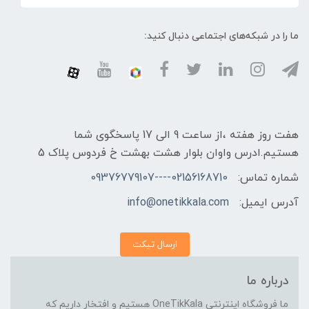
ما را در شبکه‌های اجتماعی دنبال کنید:
هفت روز هفته ،از ساعت 9 الی 17 پاسخگوی شما
هستیم.ادرس واوان بلوار هشت بهشت خ فردوس پلاک 5
شماره تماس:
02156168710----09376779107
آدرس ایمیل:
info@onetikkala.com
ارسال تیکت
درباره ما
ما فروشگاه اینترنتی OneTikKala هستیم و افتخار داریم که