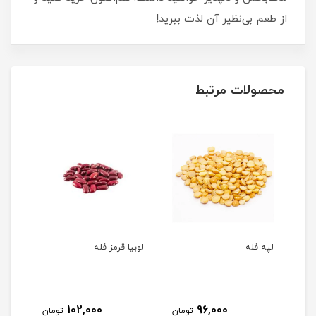
از طعم بی‌نظیر آن لذت ببرید!
محصولات مرتبط
لپه فله
لوبیا قرمز فله
نخود
102,000
96,000
مان
تومان
تومان