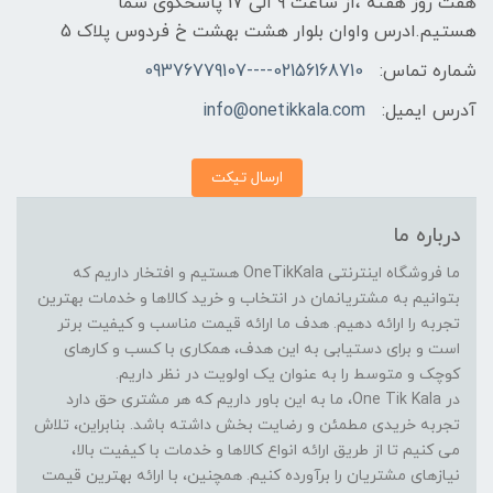
هفت روز هفته ،از ساعت 9 الی 17 پاسخگوی شما
هستیم.ادرس واوان بلوار هشت بهشت خ فردوس پلاک 5
شماره تماس:
02156168710----09376779107
آدرس ایمیل:
info@onetikkala.com
ارسال تیکت
درباره ما
ما فروشگاه اینترنتی OneTikKala هستیم و افتخار داریم که
بتوانیم به مشتریانمان در انتخاب و خرید کالاها و خدمات بهترین
تجربه را ارائه دهیم. هدف ما ارائه قیمت مناسب و کیفیت برتر
است و برای دستیابی به این هدف، همکاری با کسب و کارهای
کوچک و متوسط را به عنوان یک اولویت در نظر داریم.
در One Tik Kala، ما به این باور داریم که هر مشتری حق دارد
تجربه خریدی مطمئن و رضایت بخش داشته باشد. بنابراین، تلاش
می کنیم تا از طریق ارائه انواع کالاها و خدمات با کیفیت بالا،
نیازهای مشتریان را برآورده کنیم. همچنین، با ارائه بهترین قیمت