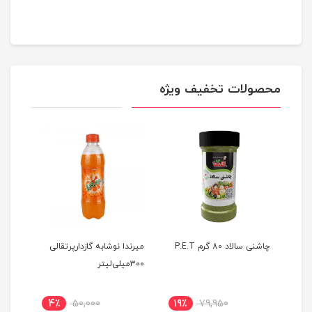
محصولات تخفیف ویژه
چاشنی سالاد 80 گرم P.E.T
میرندا نوشابه گازدارپرتقالی
۳۰۰میلی‌لیتر
لیتر
4٪
50,000
19٪
79,950
50