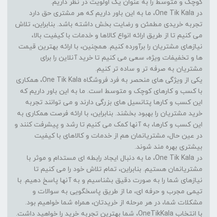
کوچک و متوسط را به عنوان یک اولویت در نظر داریم.
در One Tik Kala، ما به این باور داریم که هر مشتری حق دارد
تجربه خریدی مطمئن و رضایت بخش داشته باشد. بنابراین، تلاش
می کنیم تا از طریق ارائه انواع کالاها و خدمات با کیفیت بالا،
نیازهای مشتریان را برآورده کنیم. همچنین، با ارائه بهترین قیمت
ها و تخفیفات ویژه، سعی می کنیم تا خرید آنلاین را برای
مشتریان به صرفه تر و ساده تر کنیم.
یکی از ویژگی های منحصر به فرد فروشگاه One Tik Kala، همکاری
با کسب و کارهای کوچک و متوسط است. ما به این باور داریم که
این کسب و کارها پتانسیل های بزرگی دارند و می توانند تجربه
خرید مشتریان را بهبود بخشند. بنابراین، با ارائه فرصت همکاری به
این کسب و کارها، به آنها کمک می کنیم تا رشد و پیشرفت کنند و
در عین حال، مشتریانمان هم از خدمات و کالاهای با کیفیت
بیشتری بهره مند شوند.
در One Tik Kala، ما به دنبال ایجاد رابطه ای مستدام و موثر با
مشتریانمان هستیم. بنابراین، تمام تلاش خود را می کنیم تا
نیازهای شما را به صورت دقیق بشناسیم و به آنها پاسخ دهیم. با
تیمی مجرب و حرفه ای، ما از طریق پاسخگویی به سوالات و
مشکلات شما، در هر مرحله از خریدتان، همراه شما خواهیم بود.
با انتخاب OneTikKala، شما بهترین تجربه خرید را خواهید داشت.