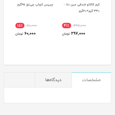
ط
کرم کاکائو فندقی مین دلا –
چیپس کچاپ چی‌توز ۶۵گرم
خامه 
330 گرم+20گرم
15٪
70,000
41٪
497,000
12
60,000
297,000
ومان
تومان
تومان
مشخصات
دیدگاه‌ها