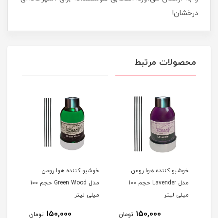
درخشان!
محصولات مرتبط
خوشبو کننده هوا رومن
خوشبو کننده هوا رومن
آرد ذرت200
مدل Lavender حجم 100
مدل Green Wood حجم 100
میلی لیتر
میلی لیتر
150,000
150,000
مان
تومان
تومان