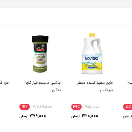
مایع سفید کننده معطر
چاشنی ماست‌و‌خیار گلها
جرم گیر 4لیت
نویتکس
۷۰گرم
91٪
3,784,500
36٪
355,000
5٪
369,000
230,000
تومان
تومان
تومان