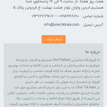
هفت روز هفته ،از ساعت 9 الی 17 پاسخگوی شما
هستیم.ادرس واوان بلوار هشت بهشت خ فردوس پلاک 5
شماره تماس:
02156168710----09376779107
آدرس ایمیل:
info@onetikkala.com
ارسال تیکت
درباره ما
ما فروشگاه اینترنتی OneTikKala هستیم و افتخار داریم که
بتوانیم به مشتریانمان در انتخاب و خرید کالاها و خدمات بهترین
تجربه را ارائه دهیم. هدف ما ارائه قیمت مناسب و کیفیت برتر
است و برای دستیابی به این هدف، همکاری با کسب و کارهای
کوچک و متوسط را به عنوان یک اولویت در نظر داریم.
در One Tik Kala، ما به این باور داریم که هر مشتری حق دارد
تجربه خریدی مطمئن و رضایت بخش داشته باشد. بنابراین، تلاش
می کنیم تا از طریق ارائه انواع کالاها و خدمات با کیفیت بالا،
نیازهای مشتریان را برآورده کنیم. همچنین، با ارائه بهترین قیمت