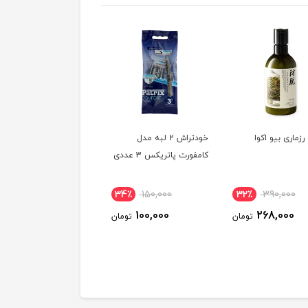
رزماری بیو اکوا
خودتراش 2 لبه مدل
جوش شیرین سلفونی گلها
کامفورت پاتریکس 3 عددی
9٪
98,000
34٪
150,000
32٪
390,000
90,000
100,000
268,000
تومان
تومان
توم