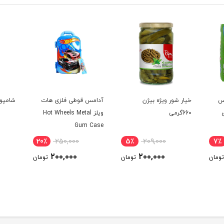
س
خیار شور ویژه بیژن
آدامس قوطی فلزی هات
شامپو 
660گرمی
ویلز Hot Wheels Metal
Gum Case ‏
20٪
250,000
5٪
209,000
7٪
200,000
200,000
تومان
تومان
تومان