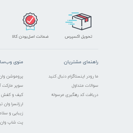
تحویل اکسپرس
ضمانت اصل‌بودن کالا
راهنمای مشتریان
منوی وب‌سا
ما رودر اینستاگرام دنبال کنید
پروموشن وان 
سوالات متداول
سوپر مارکت آن
دریافت کد رهگیری مرسوله
کیف و کفش وا
ارزانسرا وان ت
زیبایی و سلام
پت شاپ وان ت