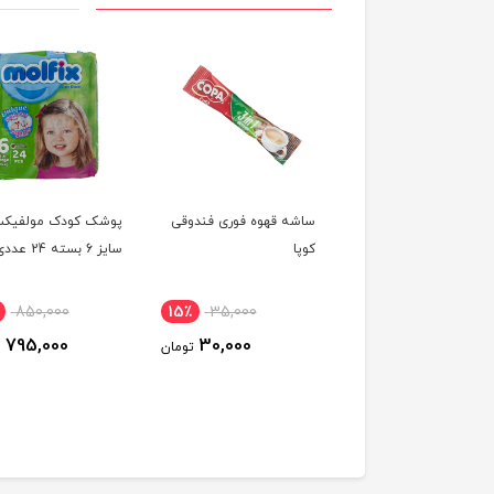
 مام دونا سبز
ساشه قهوه فوری فندوقی
پوشک کودک مولفیک
کوپا
سایز 6 بسته 24 عددی
850,000
15٪
35,000
30٪
85,000
795,000
30,000
60,000
تومان
تومان