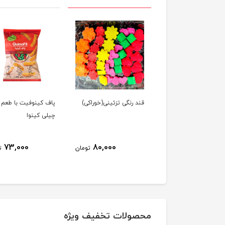
ر گلپر پت گلها
قند رنگی تزئینی(خوراکی)
پاف کینوفیت با طعم
چیلی کینوا
73,000
80,000
73,300
تومان
تومان
ت
محصولات تخفیف ویژه