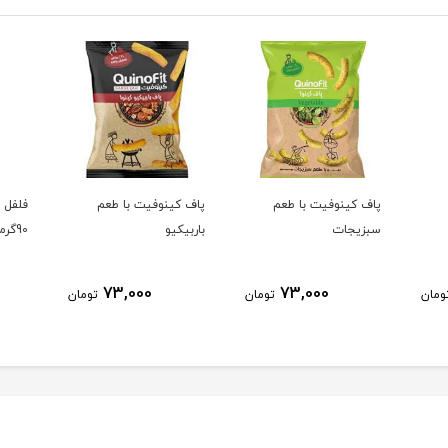
پاف کینوفیت با طعم
پاف کینوفیت با طعم
فلفل ق
سبزیجات
باربیکیو
90گرمی
73,000
73,000
ومان
تومان
تومان