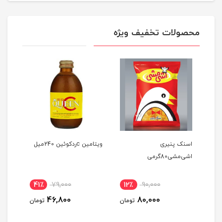
محصولات تخفیف ویژه
اسنک پنیری
ویتامین cردکوئین 240میل
اشی‌مشی80گرمی
10کیلو گرمی
41٪
79,000
12٪
90,000
50
46,800
80,000
ومان
تومان
تومان