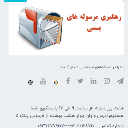
ما را در شبکه‌های اجتماعی دنبال کنید:
هفت روز هفته ،از ساعت 9 الی 17 پاسخگوی شما
هستیم.ادرس واوان بلوار هشت بهشت خ فردوس پلاک 5
شماره تماس:
02156168710----09376779107