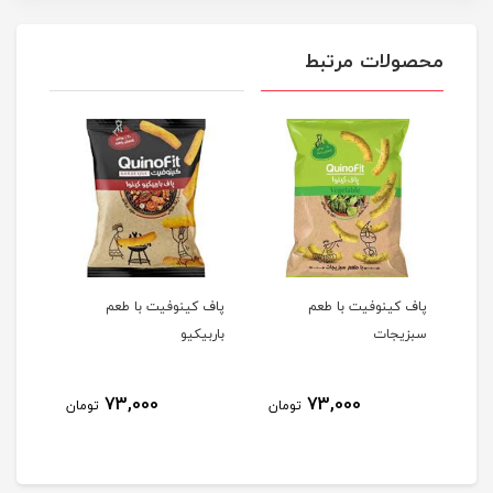
محصولات مرتبط
لی
پاف کینوفیت با طعم
پاف کینوفیت با طعم
فلفل 
سبزیجات
باربیکیو
73,000
73,000
مان
تومان
تومان