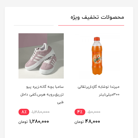
محصولات تخفیف ویژه
ک نارگیلی 450 گرم –
میرندا نوشابه گازدارپرتقالی
سامبا بچه گانه،زیره پیو
چکمه 
۳۰۰میلی‌لیتر
تزریق،رویه هرس،کفی داخل
برند 
طبی
8٪
1,380,000
4٪
50,000
5
1,280,000
48,000
ومان
تومان
تومان