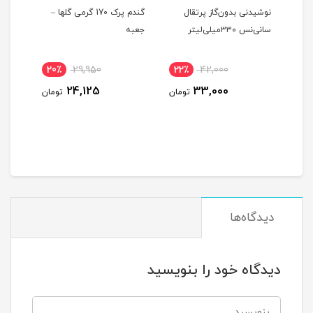
وز
نوشیدنی بدون‌گاز پرتقال
گندم پرک 170 گرمی گلها –
اسپری
سانی‌نس ۳۳۰میلی‌لیتر
جعبه
لیتر
20٪
29,950
22٪
42,000
15
24,125
33,000
ومان
تومان
تومان
دیدگاه‌ها
دیدگاه خود را بنویسید