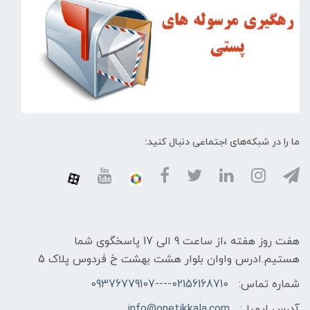
ما را در شبکه‌های اجتماعی دنبال کنید:
هفت روز هفته ،از ساعت 9 الی 17 پاسخگوی شما
هستیم.ادرس واوان بلوار هشت بهشت خ فردوس پلاک 5
شماره تماس:
02156168710----09376779107
آدرس ایمیل:
info@onetikkala.com