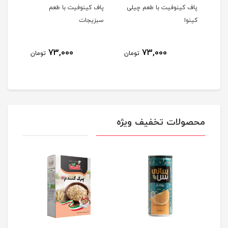
پاف کینوفیت با طعم چیلی
پاف کینوفیت با طعم
پاف 
کینوا
سبزیجات
بارب
73,000
73,000
مان
تومان
تومان
محصولات تخفیف ویژه