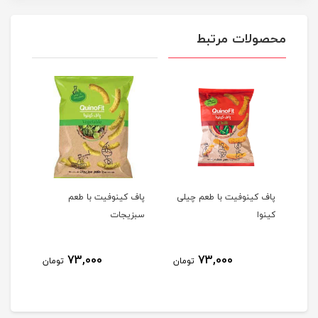
محصولات مرتبط
پاف کینوفیت با طعم چیلی
پاف کینوفیت با طعم
پاف 
کینوا
سبزیجات
بارب
73,000
73,000
مان
تومان
تومان