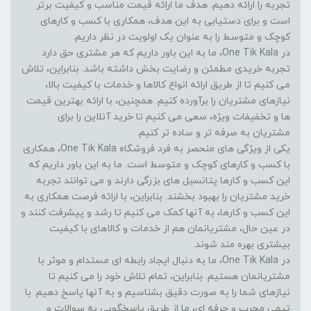
تجربه را ارائه دهیم. هدف ما ارائه قیمت مناسب و کیفیت برتر
است و برای دستیابی به این هدف، همکاری با کسب و کارهای
کوچک و متوسط را به عنوان یک اولویت در نظر داریم.
در One Tik Kala، ما به این باور داریم که هر مشتری حق دارد
تجربه خریدی مطمئن و رضایت بخش داشته باشد. بنابراین، تلاش
می کنیم تا از طریق ارائه انواع کالاها و خدمات با کیفیت بالا،
نیازهای مشتریان را برآورده کنیم. همچنین، با ارائه بهترین قیمت
ها و تخفیفات ویژه، سعی می کنیم تا خرید آنلاین را برای
مشتریان به صرفه تر و ساده تر کنیم.
یکی از ویژگی های منحصر به فرد فروشگاه One Tik Kala، همکاری
با کسب و کارهای کوچک و متوسط است. ما به این باور داریم که
این کسب و کارها پتانسیل های بزرگی دارند و می توانند تجربه
خرید مشتریان را بهبود بخشند. بنابراین، با ارائه فرصت همکاری به
این کسب و کارها، به آنها کمک می کنیم تا رشد و پیشرفت کنند و
در عین حال، مشتریانمان هم از خدمات و کالاهای با کیفیت
بیشتری بهره مند شوند.
در One Tik Kala، ما به دنبال ایجاد رابطه ای مستدام و موثر با
مشتریانمان هستیم. بنابراین، تمام تلاش خود را می کنیم تا
نیازهای شما را به صورت دقیق بشناسیم و به آنها پاسخ دهیم. با
تیمی مجرب و حرفه ای، ما از طریق پاسخگویی به سوالات و