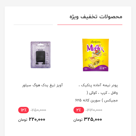
محصولات تخفیف ویژه
پودر نیمه آماده پنکیک ،
آویز تیغ یدک هوگ سیلور
وافل ، کرپ ، کوکی (
مجیکس ) سوربن کاله 625
کیلوگ
گرم
12٪
250,000
2٪
330,000
12
220,000
325,000
ومان
تومان
تومان